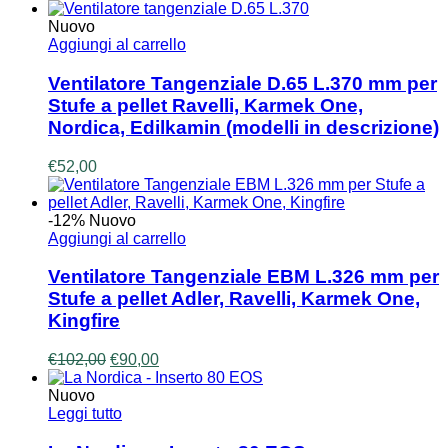
Nuovo
Aggiungi al carrello
Ventilatore Tangenziale D.65 L.370 mm per
Stufe a pellet Ravelli, Karmek One,
Nordica, Edilkamin (modelli in descrizione)
€
52,00
-12%
Nuovo
Aggiungi al carrello
Ventilatore Tangenziale EBM L.326 mm per
Stufe a pellet Adler, Ravelli, Karmek One,
Kingfire
Il
Il
€
102,00
€
90,00
prezzo
prezzo
originale
attuale
Nuovo
era:
è:
Leggi tutto
€102,00.
€90,00.