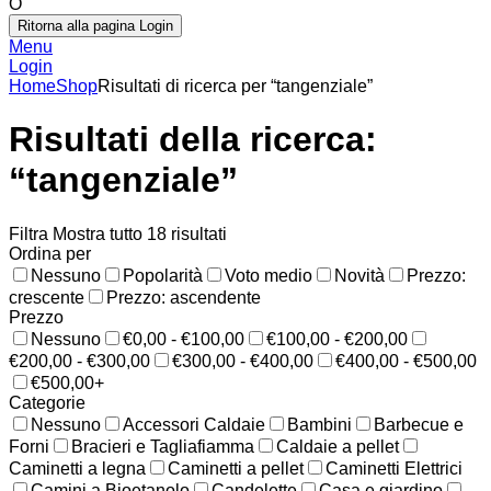
O
Ritorna alla pagina Login
Menu
Login
Home
Shop
Risultati di ricerca per “tangenziale”
Risultati della ricerca:
“tangenziale”
Filtra
Mostra tutto 18 risultati
Ordina per
Nessuno
Popolarità
Voto medio
Novità
Prezzo:
crescente
Prezzo: ascendente
Prezzo
Nessuno
€0,00 - €100,00
€100,00 - €200,00
€200,00 - €300,00
€300,00 - €400,00
€400,00 - €500,00
€500,00+
Categorie
Nessuno
Accessori Caldaie
Bambini
Barbecue e
Forni
Bracieri e Tagliafiamma
Caldaie a pellet
Caminetti a legna
Caminetti a pellet
Caminetti Elettrici
Camini a Bioetanolo
Candelette
Casa e giardino