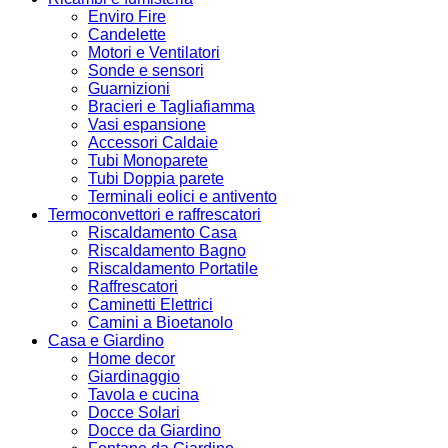
Enviro Fire
Candelette
Motori e Ventilatori
Sonde e sensori
Guarnizioni
Bracieri e Tagliafiamma
Vasi espansione
Accessori Caldaie
Tubi Monoparete
Tubi Doppia parete
Terminali eolici e antivento
Termoconvettori e raffrescatori
Riscaldamento Casa
Riscaldamento Bagno
Riscaldamento Portatile
Raffrescatori
Caminetti Elettrici
Camini a Bioetanolo
Casa e Giardino
Home decor
Giardinaggio
Tavola e cucina
Docce Solari
Docce da Giardino