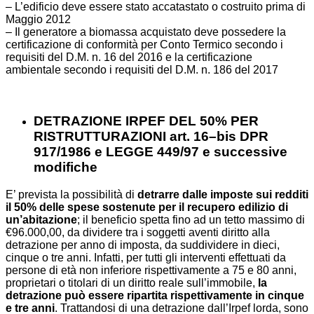
– L’edificio deve essere stato accatastato o costruito prima di
Maggio 2012
– Il generatore a biomassa acquistato deve possedere la
certificazione di conformità per Conto Termico secondo i
requisiti del D.M. n. 16 del 2016 e la certificazione
ambientale secondo i requisiti del D.M. n. 186 del 2017
DETRAZIONE IRPEF DEL 50%
PER
RISTRUTTURAZIONI
art
.
16
–
bis
DPR
917/1986 e LEGGE 449/97 e successive
modifiche
E’ prevista la possibilità di
detrarre dalle imposte sui redditi
il 50% delle spese sostenute per il recupero edilizio di
un’abitazione
; il beneficio spetta fino ad un tetto massimo di
€96.000,00, da dividere tra i soggetti aventi diritto alla
detrazione per anno di imposta, da suddividere in dieci,
cinque o tre anni. Infatti, per tutti gli interventi effettuati da
persone di età non inferiore rispettivamente a 75 e 80 anni,
proprietari o titolari di un diritto reale sull’immobile,
la
detrazione può essere ripartita rispettivamente in cinque
e tre anni
. Trattandosi di una detrazione dall’Irpef lorda, sono