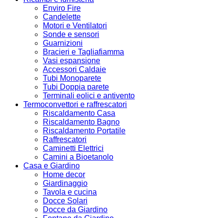
Enviro Fire
Candelette
Motori e Ventilatori
Sonde e sensori
Guarnizioni
Bracieri e Tagliafiamma
Vasi espansione
Accessori Caldaie
Tubi Monoparete
Tubi Doppia parete
Terminali eolici e antivento
Termoconvettori e raffrescatori
Riscaldamento Casa
Riscaldamento Bagno
Riscaldamento Portatile
Raffrescatori
Caminetti Elettrici
Camini a Bioetanolo
Casa e Giardino
Home decor
Giardinaggio
Tavola e cucina
Docce Solari
Docce da Giardino