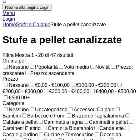
O
Ritorna alla pagina Login
Menu
Login
Home
Stufe e Caldaie
Stufe a pellet canalizzate
Stufe a pellet canalizzate
Filtra
Mostra 1 - 28 di 47 risultati
Ordina per
Nessuno
Popolarità
Voto medio
Novità
Prezzo:
crescente
Prezzo: ascendente
Prezzo
Nessuno
€0,00 - €100,00
€100,00 - €200,00
€200,00 - €300,00
€300,00 - €400,00
€400,00 - €500,00
€500,00+
Categorie
Nessuno
Uncategorized
Accessori Caldaie
Bambini
Barbecue e Forni
Bracieri e Tagliafiamma
Caldaie a pellet
Caminetti a legna
Caminetti a pellet
Caminetti Elettrici
Camini a Bioetanolo
Candelette
Casa e giardino
Cucine e Termocucine
Docce da