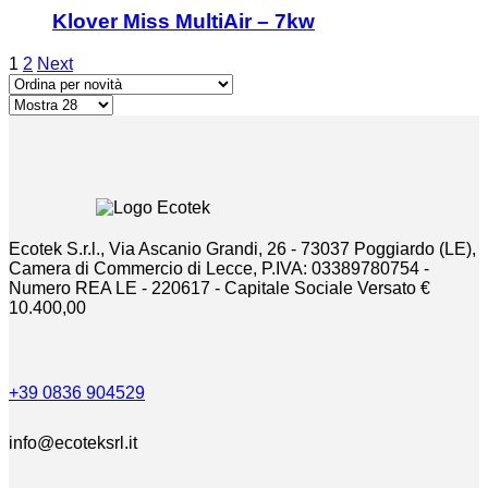
Klover Miss MultiAir – 7kw
1
2
Next
Ecotek S.r.l., Via Ascanio Grandi, 26 - 73037 Poggiardo (LE),
Camera di Commercio di Lecce, P.IVA: 03389780754 -
Numero REA LE - 220617 - Capitale Sociale Versato €
10.400,00
+39 0836 904529
info@ecoteksrl.it