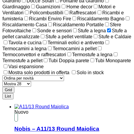
Giardino
Docce Solari
Fontane da Giardino
Giardinaggio
Guarnizioni
Home decor
Motori e
Ventilatori
Policombustibili
Raffrescatori
Ricambi e
fumisteria
Ricambi Enviro Fire
Riscaldamento Bagno
Riscaldamento Casa
Riscaldamento Portatile
Sfere
Fotovoltaiche
Sonde e sensori
Stufe a legna
Stufe a
pellet canalizzate
Stufe a pellet ventilate
Stufe e Caldaie
Tavola e cucina
Terminali eolici e antivento
Termocamini a legna
Termocamini a pellet
Termoconvettori e raffrescatori
Termostufe a legna
Termostufe a pellet
Tubi Doppia parete
Tubi Monoparete
Vasi espansione
Mostra solo prodotti in offerta
Solo in stock
Grid
List
Nuovo
Nobis – A11/13 Round Maiolica