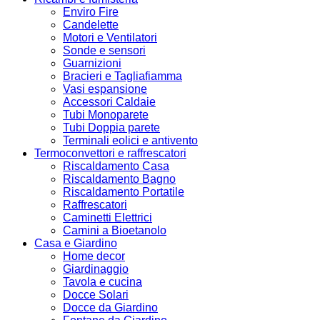
Enviro Fire
Candelette
Motori e Ventilatori
Sonde e sensori
Guarnizioni
Bracieri e Tagliafiamma
Vasi espansione
Accessori Caldaie
Tubi Monoparete
Tubi Doppia parete
Terminali eolici e antivento
Termoconvettori e raffrescatori
Riscaldamento Casa
Riscaldamento Bagno
Riscaldamento Portatile
Raffrescatori
Caminetti Elettrici
Camini a Bioetanolo
Casa e Giardino
Home decor
Giardinaggio
Tavola e cucina
Docce Solari
Docce da Giardino