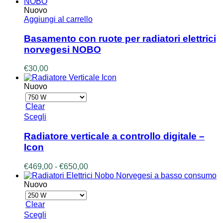
Nuovo
Aggiungi al carrello
Basamento con ruote per radiatori elettrici
norvegesi NOBO
€
30,00
Nuovo
Clear
Questo
Scegli
prodotto
ha
Radiatore verticale a controllo digitale –
più
Icon
varianti.
Le
Fascia
€
469,00
-
€
650,00
opzioni
di
possono
prezzo:
Nuovo
essere
da
scelte
€469,00
Clear
nella
a
Questo
Scegli
pagina
€650,00