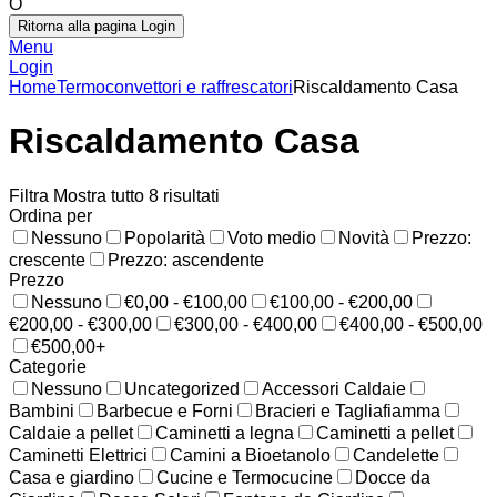
O
Ritorna alla pagina Login
Menu
Login
Home
Termoconvettori e raffrescatori
Riscaldamento Casa
Riscaldamento Casa
Filtra
Mostra tutto 8 risultati
Ordina per
Nessuno
Popolarità
Voto medio
Novità
Prezzo:
crescente
Prezzo: ascendente
Prezzo
Nessuno
€0,00 - €100,00
€100,00 - €200,00
€200,00 - €300,00
€300,00 - €400,00
€400,00 - €500,00
€500,00+
Categorie
Nessuno
Uncategorized
Accessori Caldaie
Bambini
Barbecue e Forni
Bracieri e Tagliafiamma
Caldaie a pellet
Caminetti a legna
Caminetti a pellet
Caminetti Elettrici
Camini a Bioetanolo
Candelette
Casa e giardino
Cucine e Termocucine
Docce da