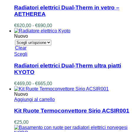
prodotto
ha
Radiatori elettrici Dual-Therm in vetro –
più
AETHEREA
varianti.
Le
Fascia
€
620,00
-
€
690,00
opzioni
di
possono
prezzo:
Nuovo
essere
da
scelte
€620,00
Clear
nella
a
Questo
Scegli
pagina
€690,00
prodotto
del
ha
prodotto
Radiatori elettrici Dual-Therm ultra piatti
più
KYOTO
varianti.
Le
Fascia
€
469,00
-
€
665,00
opzioni
di
possono
prezzo:
Nuovo
essere
da
Aggiungi al carrello
scelte
€469,00
nella
a
Kit Ruote Termoconvettore Sirio ACSIR001
pagina
€665,00
del
€
25,00
prodotto