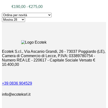
Le
Fascia
€
190,00
-
€
275,00
opzioni
di
possono
prezzo:
essere
da
scelte
€190,00
nella
a
pagina
€275,00
del
prodotto
Ecotek S.r.l., Via Ascanio Grandi, 26 - 73037 Poggiardo (LE),
Camera di Commercio di Lecce, P.IVA: 03389780754 -
Numero REA LE - 220617 - Capitale Sociale Versato €
10.400,00
+39 0836 904529
info@ecoteksrl.it