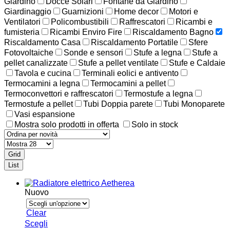
Giardino
Docce Solari
Fontane da Giardino
Giardinaggio
Guarnizioni
Home decor
Motori e
Ventilatori
Policombustibili
Raffrescatori
Ricambi e
fumisteria
Ricambi Enviro Fire
Riscaldamento Bagno
Riscaldamento Casa
Riscaldamento Portatile
Sfere
Fotovoltaiche
Sonde e sensori
Stufe a legna
Stufe a
pellet canalizzate
Stufe a pellet ventilate
Stufe e Caldaie
Tavola e cucina
Terminali eolici e antivento
Termocamini a legna
Termocamini a pellet
Termoconvettori e raffrescatori
Termostufe a legna
Termostufe a pellet
Tubi Doppia parete
Tubi Monoparete
Vasi espansione
Mostra solo prodotti in offerta
Solo in stock
Grid
List
Nuovo
Clear
Questo
Scegli