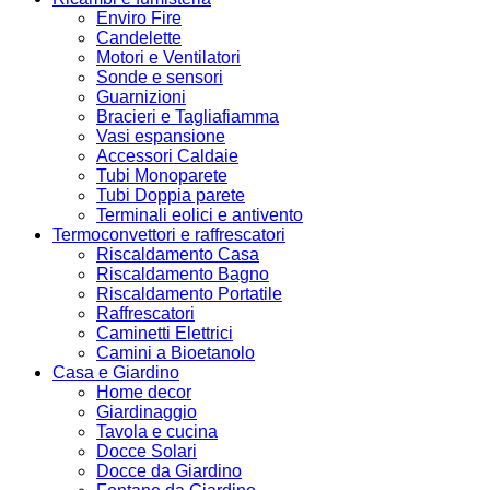
Enviro Fire
Candelette
Motori e Ventilatori
Sonde e sensori
Guarnizioni
Bracieri e Tagliafiamma
Vasi espansione
Accessori Caldaie
Tubi Monoparete
Tubi Doppia parete
Terminali eolici e antivento
Termoconvettori e raffrescatori
Riscaldamento Casa
Riscaldamento Bagno
Riscaldamento Portatile
Raffrescatori
Caminetti Elettrici
Camini a Bioetanolo
Casa e Giardino
Home decor
Giardinaggio
Tavola e cucina
Docce Solari
Docce da Giardino