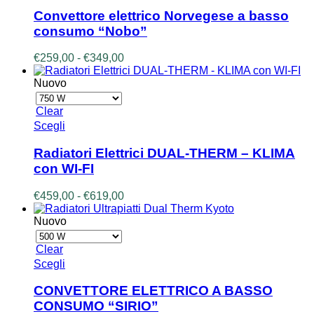
prodotto
del
ha
prodotto
Convettore elettrico Norvegese a basso
più
consumo “Nobo”
varianti.
Le
Fascia
€
259,00
-
€
349,00
opzioni
di
possono
prezzo:
Nuovo
essere
da
scelte
€259,00
Clear
nella
a
Questo
Scegli
pagina
€349,00
prodotto
del
ha
prodotto
Radiatori Elettrici DUAL-THERM – KLIMA
più
con WI-FI
varianti.
Le
Fascia
€
459,00
-
€
619,00
opzioni
di
possono
prezzo:
Nuovo
essere
da
scelte
€459,00
Clear
nella
a
Questo
Scegli
pagina
€619,00
prodotto
del
ha
prodotto
CONVETTORE ELETTRICO A BASSO
più
CONSUMO “SIRIO”
varianti.