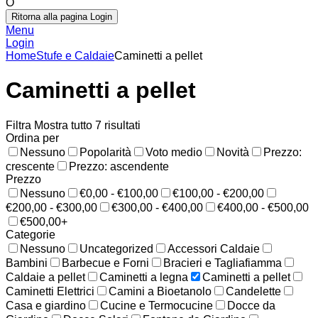
O
Ritorna alla pagina Login
Menu
Login
Home
Stufe e Caldaie
Caminetti a pellet
Caminetti a pellet
Filtra
Mostra tutto 7 risultati
Ordina per
Nessuno
Popolarità
Voto medio
Novità
Prezzo:
crescente
Prezzo: ascendente
Prezzo
Nessuno
€0,00 - €100,00
€100,00 - €200,00
€200,00 - €300,00
€300,00 - €400,00
€400,00 - €500,00
€500,00+
Categorie
Nessuno
Uncategorized
Accessori Caldaie
Bambini
Barbecue e Forni
Bracieri e Tagliafiamma
Caldaie a pellet
Caminetti a legna
Caminetti a pellet
Caminetti Elettrici
Camini a Bioetanolo
Candelette
Casa e giardino
Cucine e Termocucine
Docce da