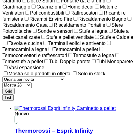
Giardino
Docce Solari
Fontane da Giardino
Giardinaggio
Guarnizioni
Home decor
Motori e
Ventilatori
Policombustibili
Raffrescatori
Ricambi e
fumisteria
Ricambi Enviro Fire
Riscaldamento Bagno
Riscaldamento Casa
Riscaldamento Portatile
Sfere
Fotovoltaiche
Sonde e sensori
Stufe a legna
Stufe a
pellet canalizzate
Stufe a pellet ventilate
Stufe e Caldaie
Tavola e cucina
Terminali eolici e antivento
Termocamini a legna
Termocamini a pellet
Termoconvettori e raffrescatori
Termostufe a legna
Termostufe a pellet
Tubi Doppia parete
Tubi Monoparete
Vasi espansione
Mostra solo prodotti in offerta
Solo in stock
Grid
List
Nuovo
Thermorossi – Esprit Infinity