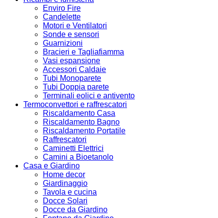
Enviro Fire
Candelette
Motori e Ventilatori
Sonde e sensori
Guarnizioni
Bracieri e Tagliafiamma
Vasi espansione
Accessori Caldaie
Tubi Monoparete
Tubi Doppia parete
Terminali eolici e antivento
Termoconvettori e raffrescatori
Riscaldamento Casa
Riscaldamento Bagno
Riscaldamento Portatile
Raffrescatori
Caminetti Elettrici
Camini a Bioetanolo
Casa e Giardino
Home decor
Giardinaggio
Tavola e cucina
Docce Solari
Docce da Giardino