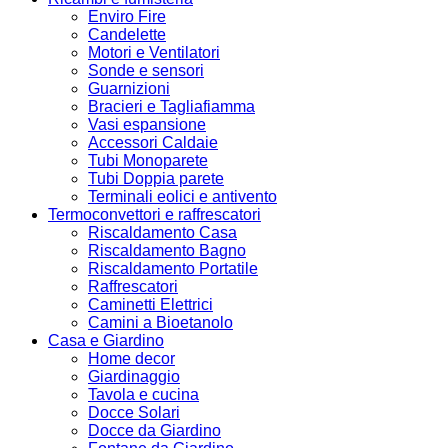
Enviro Fire
Candelette
Motori e Ventilatori
Sonde e sensori
Guarnizioni
Bracieri e Tagliafiamma
Vasi espansione
Accessori Caldaie
Tubi Monoparete
Tubi Doppia parete
Terminali eolici e antivento
Termoconvettori e raffrescatori
Riscaldamento Casa
Riscaldamento Bagno
Riscaldamento Portatile
Raffrescatori
Caminetti Elettrici
Camini a Bioetanolo
Casa e Giardino
Home decor
Giardinaggio
Tavola e cucina
Docce Solari
Docce da Giardino