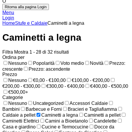
O
Ritorna alla pagina Login
Menu
Login
Home
Stufe e Caldaie
Caminetti a legna
Caminetti a legna
Filtra
Mostra 1 - 28 di 32 risultati
Ordina per
Nessuno
Popolarità
Voto medio
Novità
Prezzo:
crescente
Prezzo: ascendente
Prezzo
Nessuno
€0,00 - €100,00
€100,00 - €200,00
€200,00 - €300,00
€300,00 - €400,00
€400,00 - €500,00
€500,00+
Categorie
Nessuno
Uncategorized
Accessori Caldaie
Bambini
Barbecue e Forni
Bracieri e Tagliafiamma
Caldaie a pellet
Caminetti a legna
Caminetti a pellet
Caminetti Elettrici
Camini a Bioetanolo
Candelette
Casa e giardino
Cucine e Termocucine
Docce da