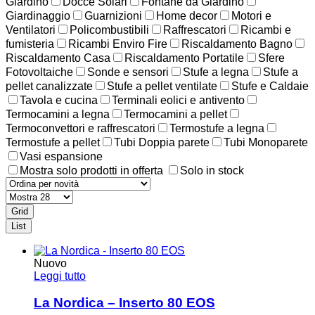
Giardino
Docce Solari
Fontane da Giardino
Giardinaggio
Guarnizioni
Home decor
Motori e
Ventilatori
Policombustibili
Raffrescatori
Ricambi e
fumisteria
Ricambi Enviro Fire
Riscaldamento Bagno
Riscaldamento Casa
Riscaldamento Portatile
Sfere
Fotovoltaiche
Sonde e sensori
Stufe a legna
Stufe a
pellet canalizzate
Stufe a pellet ventilate
Stufe e Caldaie
Tavola e cucina
Terminali eolici e antivento
Termocamini a legna
Termocamini a pellet
Termoconvettori e raffrescatori
Termostufe a legna
Termostufe a pellet
Tubi Doppia parete
Tubi Monoparete
Vasi espansione
Mostra solo prodotti in offerta
Solo in stock
Grid
List
Nuovo
Leggi tutto
La Nordica – Inserto 80 EOS