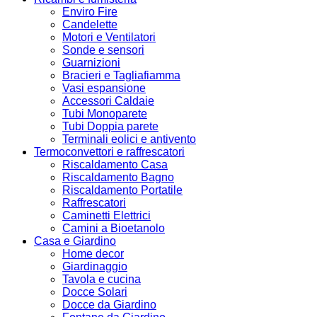
Enviro Fire
Candelette
Motori e Ventilatori
Sonde e sensori
Guarnizioni
Bracieri e Tagliafiamma
Vasi espansione
Accessori Caldaie
Tubi Monoparete
Tubi Doppia parete
Terminali eolici e antivento
Termoconvettori e raffrescatori
Riscaldamento Casa
Riscaldamento Bagno
Riscaldamento Portatile
Raffrescatori
Caminetti Elettrici
Camini a Bioetanolo
Casa e Giardino
Home decor
Giardinaggio
Tavola e cucina
Docce Solari
Docce da Giardino