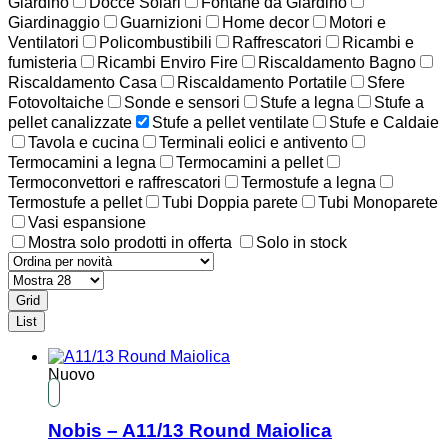
Giardino
Docce Solari
Fontane da Giardino
Giardinaggio
Guarnizioni
Home decor
Motori e
Ventilatori
Policombustibili
Raffrescatori
Ricambi e
fumisteria
Ricambi Enviro Fire
Riscaldamento Bagno
Riscaldamento Casa
Riscaldamento Portatile
Sfere
Fotovoltaiche
Sonde e sensori
Stufe a legna
Stufe a
pellet canalizzate
Stufe a pellet ventilate
Stufe e Caldaie
Tavola e cucina
Terminali eolici e antivento
Termocamini a legna
Termocamini a pellet
Termoconvettori e raffrescatori
Termostufe a legna
Termostufe a pellet
Tubi Doppia parete
Tubi Monoparete
Vasi espansione
Mostra solo prodotti in offerta
Solo in stock
Grid
List
Nuovo
Nobis – A11/13 Round Maiolica