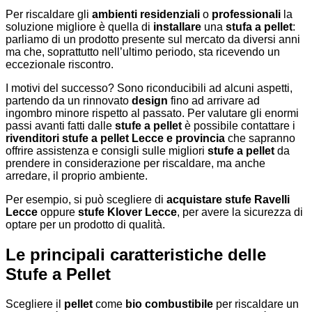
Per riscaldare gli
ambienti residenziali
o
professionali
la
soluzione migliore è quella di
installare
una
stufa a pellet
:
parliamo di un prodotto presente sul mercato da diversi anni
ma che, soprattutto nell’ultimo periodo, sta ricevendo un
eccezionale riscontro.
I motivi del successo? Sono riconducibili ad alcuni aspetti,
partendo da un rinnovato
design
fino ad arrivare ad
ingombro minore rispetto al passato. Per valutare gli enormi
passi avanti fatti dalle
stufe a pellet
è possibile contattare i
rivenditori stufe a pellet Lecce
e
provincia
che sapranno
offrire assistenza e consigli sulle migliori
stufe a pellet
da
prendere in considerazione per riscaldare, ma anche
arredare, il proprio ambiente.
Per esempio, si può scegliere di
acquistare stufe Ravelli
Lecce
oppure
stufe Klover Lecce
, per avere la sicurezza di
optare per un prodotto di qualità.
Le principali caratteristiche delle
Stufe a Pellet
Scegliere il
pellet
come
bio combustibile
per riscaldare un