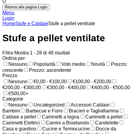
O
Ritorna alla pagina Login
Menu
Login
Home
Stufe e Caldaie
Stufe a pellet ventilate
Stufe a pellet ventilate
Filtra
Mostra 1 - 28 di 46 risultati
Ordina per
Nessuno
Popolarità
Voto medio
Novità
Prezzo:
crescente
Prezzo: ascendente
Prezzo
Nessuno
€0,00 - €100,00
€100,00 - €200,00
€200,00 - €300,00
€300,00 - €400,00
€400,00 - €500,00
€500,00+
Categorie
Nessuno
Uncategorized
Accessori Caldaie
Bambini
Barbecue e Forni
Bracieri e Tagliafiamma
Caldaie a pellet
Caminetti a legna
Caminetti a pellet
Caminetti Elettrici
Camini a Bioetanolo
Candelette
Casa e giardino
Cucine e Termocucine
Docce da