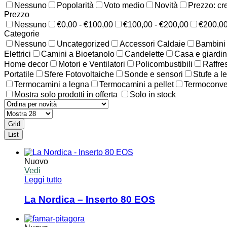
Nessuno
Popolarità
Voto medio
Novità
Prezzo: cr
Prezzo
Nessuno
€0,00 - €100,00
€100,00 - €200,00
€200,00
Categorie
Nessuno
Uncategorized
Accessori Caldaie
Bambini
Elettrici
Camini a Bioetanolo
Candelette
Casa e giardi
Home decor
Motori e Ventilatori
Policombustibili
Raffre
Portatile
Sfere Fotovoltaiche
Sonde e sensori
Stufe a l
Termocamini a legna
Termocamini a pellet
Termoconvett
Mostra solo prodotti in offerta
Solo in stock
Grid
List
Nuovo
Vedi
Leggi tutto
La Nordica – Inserto 80 EOS