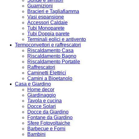
Sonde e sensori
Guarnizioni
Bracieri e Tagliafiamma
Vasi espansione
Accessori Caldaie
Tubi Monoparete
Tubi Doppia parete
Terminali eolici e antivento
Termoconvettori e raffrescatori
Riscaldamento Casa
Riscaldamento Bagno
Riscaldamento Portatile
Raffrescatori
Caminetti Elettrici
Camini a Bioetanolo
Casa e Giardino
Home decor
Giardinaggio
Tavola e cucina
Docce Solari
Docce da Giardino
Fontane da Giardino
Sfere Fotovoltaiche
Barbecue e Forni
Bambini