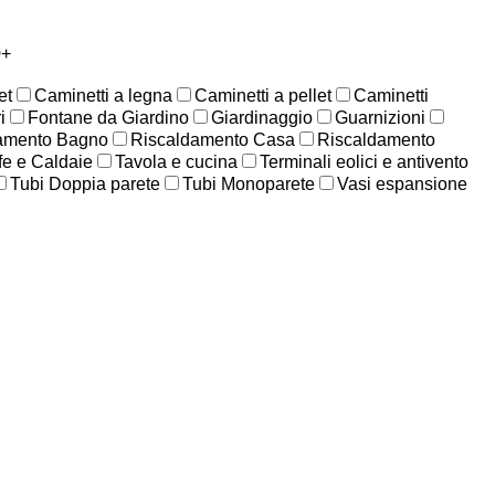
0+
et
Caminetti a legna
Caminetti a pellet
Caminetti
i
Fontane da Giardino
Giardinaggio
Guarnizioni
amento Bagno
Riscaldamento Casa
Riscaldamento
fe e Caldaie
Tavola e cucina
Terminali eolici e antivento
Tubi Doppia parete
Tubi Monoparete
Vasi espansione