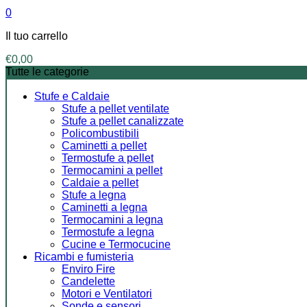
0
Il tuo carrello
€
0,00
Tutte le categorie
Stufe e Caldaie
Stufe a pellet ventilate
Stufe a pellet canalizzate
Policombustibili
Caminetti a pellet
Termostufe a pellet
Termocamini a pellet
Caldaie a pellet
Stufe a legna
Caminetti a legna
Termocamini a legna
Termostufe a legna
Cucine e Termocucine
Ricambi e fumisteria
Enviro Fire
Candelette
Motori e Ventilatori
Sonde e sensori