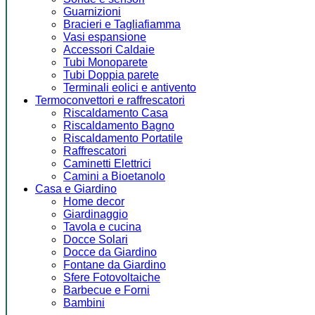
Guarnizioni
Bracieri e Tagliafiamma
Vasi espansione
Accessori Caldaie
Tubi Monoparete
Tubi Doppia parete
Terminali eolici e antivento
Termoconvettori e raffrescatori
Riscaldamento Casa
Riscaldamento Bagno
Riscaldamento Portatile
Raffrescatori
Caminetti Elettrici
Camini a Bioetanolo
Casa e Giardino
Home decor
Giardinaggio
Tavola e cucina
Docce Solari
Docce da Giardino
Fontane da Giardino
Sfere Fotovoltaiche
Barbecue e Forni
Bambini