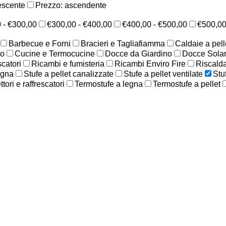
escente
Prezzo: ascendente
 - €300,00
€300,00 - €400,00
€400,00 - €500,00
€500,0
Barbecue e Forni
Bracieri e Tagliafiamma
Caldaie a pell
no
Cucine e Termocucine
Docce da Giardino
Docce Solar
scatori
Ricambi e fumisteria
Ricambi Enviro Fire
Riscald
egna
Stufe a pellet canalizzate
Stufe a pellet ventilate
Stu
ori e raffrescatori
Termostufe a legna
Termostufe a pellet