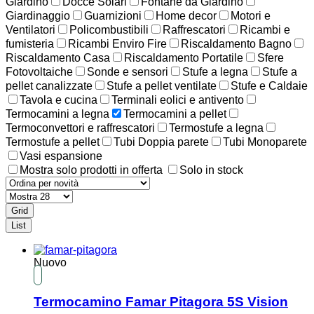
Giardino
Docce Solari
Fontane da Giardino
Giardinaggio
Guarnizioni
Home decor
Motori e
Ventilatori
Policombustibili
Raffrescatori
Ricambi e
fumisteria
Ricambi Enviro Fire
Riscaldamento Bagno
Riscaldamento Casa
Riscaldamento Portatile
Sfere
Fotovoltaiche
Sonde e sensori
Stufe a legna
Stufe a
pellet canalizzate
Stufe a pellet ventilate
Stufe e Caldaie
Tavola e cucina
Terminali eolici e antivento
Termocamini a legna
Termocamini a pellet
Termoconvettori e raffrescatori
Termostufe a legna
Termostufe a pellet
Tubi Doppia parete
Tubi Monoparete
Vasi espansione
Mostra solo prodotti in offerta
Solo in stock
Grid
List
Nuovo
Termocamino Famar Pitagora 5S Vision