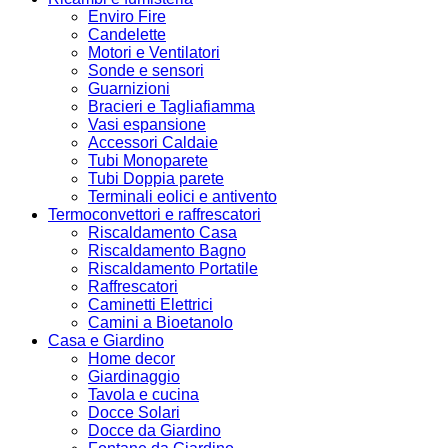
Enviro Fire
Candelette
Motori e Ventilatori
Sonde e sensori
Guarnizioni
Bracieri e Tagliafiamma
Vasi espansione
Accessori Caldaie
Tubi Monoparete
Tubi Doppia parete
Terminali eolici e antivento
Termoconvettori e raffrescatori
Riscaldamento Casa
Riscaldamento Bagno
Riscaldamento Portatile
Raffrescatori
Caminetti Elettrici
Camini a Bioetanolo
Casa e Giardino
Home decor
Giardinaggio
Tavola e cucina
Docce Solari
Docce da Giardino