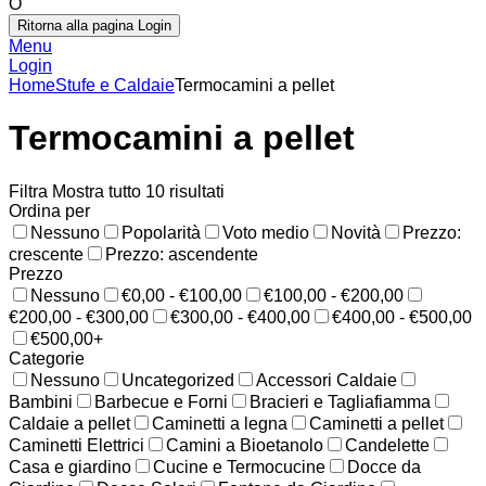
O
Ritorna alla pagina Login
Menu
Login
Home
Stufe e Caldaie
Termocamini a pellet
Termocamini a pellet
Filtra
Mostra tutto 10 risultati
Ordina per
Nessuno
Popolarità
Voto medio
Novità
Prezzo:
crescente
Prezzo: ascendente
Prezzo
Nessuno
€0,00 - €100,00
€100,00 - €200,00
€200,00 - €300,00
€300,00 - €400,00
€400,00 - €500,00
€500,00+
Categorie
Nessuno
Uncategorized
Accessori Caldaie
Bambini
Barbecue e Forni
Bracieri e Tagliafiamma
Caldaie a pellet
Caminetti a legna
Caminetti a pellet
Caminetti Elettrici
Camini a Bioetanolo
Candelette
Casa e giardino
Cucine e Termocucine
Docce da