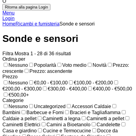
O
Ritorna alla pagina Login
Menu
Login
Home
Ricambi e fumisteria
Sonde e sensori
Sonde e sensori
Filtra
Mostra 1 - 28 di 36 risultati
Ordina per
Nessuno
Popolarità
Voto medio
Novità
Prezzo:
crescente
Prezzo: ascendente
Prezzo
Nessuno
€0,00 - €100,00
€100,00 - €200,00
€200,00 - €300,00
€300,00 - €400,00
€400,00 - €500,00
€500,00+
Categorie
Nessuno
Uncategorized
Accessori Caldaie
Bambini
Barbecue e Forni
Bracieri e Tagliafiamma
Caldaie a pellet
Caminetti a legna
Caminetti a pellet
Caminetti Elettrici
Camini a Bioetanolo
Candelette
Casa e giardino
Cucine e Termocucine
Docce da