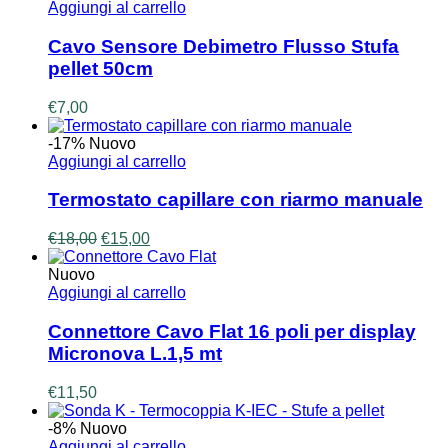
Aggiungi al carrello
Cavo Sensore Debimetro Flusso Stufa
pellet 50cm
€
7,00
-17%
Nuovo
Aggiungi al carrello
Termostato capillare con riarmo manuale
Il
Il
€
18,00
€
15,00
prezzo
prezzo
originale
attuale
Nuovo
era:
è:
Aggiungi al carrello
€18,00.
€15,00.
Connettore Cavo Flat 16 poli per display
Micronova L.1,5 mt
€
11,50
-8%
Nuovo
Aggiungi al carrello