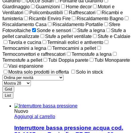
Giardino
Docce Solari
Fontane da Giardino
Giardinaggio
Guarnizioni
Home decor
Motori e
Ventilatori
Policombustibili
Raffrescatori
Ricambi e
fumisteria
Ricambi Enviro Fire
Riscaldamento Bagno
Riscaldamento Casa
Riscaldamento Portatile
Sfere
Fotovoltaiche
Sonde e sensori
Stufe a legna
Stufe a
pellet canalizzate
Stufe a pellet ventilate
Stufe e Caldaie
Tavola e cucina
Terminali eolici e antivento
Termocamini a legna
Termocamini a pellet
Termoconvettori e raffrescatori
Termostufe a legna
Termostufe a pellet
Tubi Doppia parete
Tubi Monoparete
Vasi espansione
Mostra solo prodotti in offerta
Solo in stock
Grid
List
Nuovo
Aggiungi al carrello
Interruttore bassa pressione acqua cod.