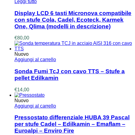
Leggi tutto
Display LCD 6 tasti Micronova compatibile
con stufe Cola, Cadel, Ecoteck, Karmek
One, Qlima (modelli in descrizione)
€
80,00
Nuovo
Aggiungi al carrello
Sonda Fumi TcJ con cavo TTS – Stufe a
pellet Edilkamin
€
14,00
Nuovo
Aggiungi al carrello
Pressostato differenziale HUBA 39 Pascal
per stufe Cadel – Edilkamin – Emaflam –
Euroalpi – Enviro Fire