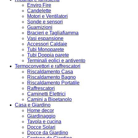
Enviro Fire
Candelette
Motori e Ventilatori
Sonde e sensori
Guarnizioni
Bracieri e Tagliafiamma
Vasi espansione
Accessori Caldaie
Tubi Monoparete
Tubi Doppia parete
Terminali eolici e antivento
Termoconvettori e raffrescatori
Riscaldamento Casa
Riscaldamento Bagno
Riscaldamento Portatile
Raffrescatori
Caminetti Elettrici
Camini a Bioetanolo
Casa e Giardino
Home decor
Giardinaggio
Tavola e cucina
Docce Solari
Docce da Giardino