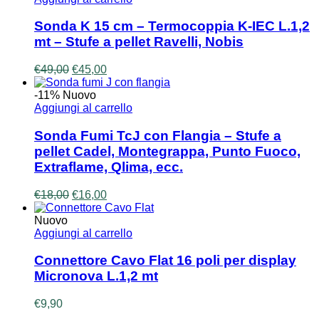
Sonda K 15 cm – Termocoppia K-IEC L.1,2
mt – Stufe a pellet Ravelli, Nobis
Il
Il
€
49,00
€
45,00
prezzo
prezzo
originale
attuale
-11%
Nuovo
era:
è:
Aggiungi al carrello
€49,00.
€45,00.
Sonda Fumi TcJ con Flangia – Stufe a
pellet Cadel, Montegrappa, Punto Fuoco,
Extraflame, Qlima, ecc.
Il
Il
€
18,00
€
16,00
prezzo
prezzo
originale
attuale
Nuovo
era:
è:
Aggiungi al carrello
€18,00.
€16,00.
Connettore Cavo Flat 16 poli per display
Micronova L.1,2 mt
€
9,90