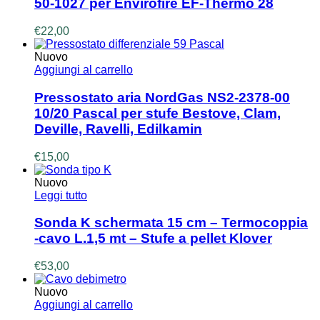
50-1027 per Envirofire EF-Thermo 28
€
22,00
Nuovo
Aggiungi al carrello
Pressostato aria NordGas NS2-2378-00
10/20 Pascal per stufe Bestove, Clam,
Deville, Ravelli, Edilkamin
€
15,00
Nuovo
Leggi tutto
Sonda K schermata 15 cm – Termocoppia
-cavo L.1,5 mt – Stufe a pellet Klover
€
53,00
Nuovo
Aggiungi al carrello