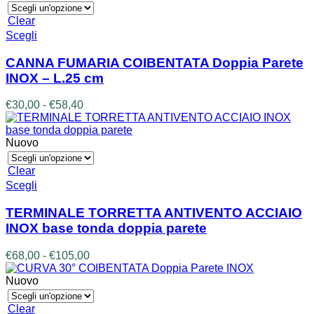
€28,50
nella
a
Clear
pagina
€46,80
Questo
Scegli
del
prodotto
prodotto
ha
CANNA FUMARIA COIBENTATA Doppia Parete
più
INOX – L.25 cm
varianti.
Le
Fascia
€
30,00
-
€
58,40
opzioni
di
possono
prezzo:
essere
da
Nuovo
scelte
€30,00
nella
a
Clear
pagina
€58,40
Questo
Scegli
del
prodotto
prodotto
ha
TERMINALE TORRETTA ANTIVENTO ACCIAIO
più
INOX base tonda doppia parete
varianti.
Le
Fascia
€
68,00
-
€
105,00
opzioni
di
possono
prezzo:
Nuovo
essere
da
scelte
€68,00
Clear
nella