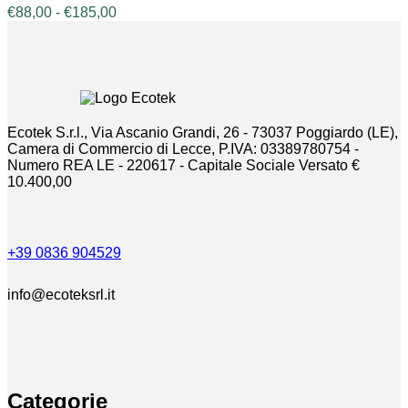
Le
Fascia
€
88,00
-
€
185,00
opzioni
di
possono
prezzo:
essere
da
scelte
€88,00
nella
a
pagina
€185,00
del
Ecotek S.r.l., Via Ascanio Grandi, 26 - 73037 Poggiardo (LE),
prodotto
Camera di Commercio di Lecce, P.IVA: 03389780754 -
Numero REA LE - 220617 - Capitale Sociale Versato €
10.400,00
+39 0836 904529
info@ecoteksrl.it
Categorie