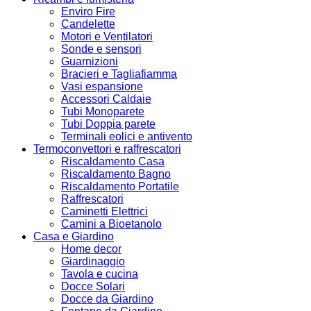
Enviro Fire
Candelette
Motori e Ventilatori
Sonde e sensori
Guarnizioni
Bracieri e Tagliafiamma
Vasi espansione
Accessori Caldaie
Tubi Monoparete
Tubi Doppia parete
Terminali eolici e antivento
Termoconvettori e raffrescatori
Riscaldamento Casa
Riscaldamento Bagno
Riscaldamento Portatile
Raffrescatori
Caminetti Elettrici
Camini a Bioetanolo
Casa e Giardino
Home decor
Giardinaggio
Tavola e cucina
Docce Solari
Docce da Giardino