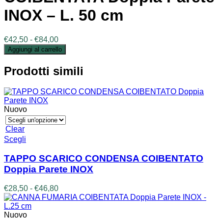
INOX – L. 50 cm
Fascia
€
42,50
-
€
84,00
di
Aggiungi al carrello
prezzo:
da
Prodotti simili
€42,50
a
€84,00
Nuovo
Clear
Questo
Scegli
prodotto
ha
TAPPO SCARICO CONDENSA COIBENTATO
più
Doppia Parete INOX
varianti.
Le
Fascia
€
28,50
-
€
46,80
opzioni
di
possono
prezzo:
essere
da
Nuovo
scelte