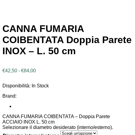
CANNA FUMARIA
COIBENTATA Doppia Parete
INOX – L. 50 cm
Fascia
€
42,50
-
€
84,00
di
prezzo:
Disponibilità:
In Stock
da
€42,50
Brand:
a
€84,00
CANNA FUMARIA COIBENTATA – Doppia Parete
ACCIAIO INOX L. 50 cm
Selezionare il diametro desiderato (interno/esterno).