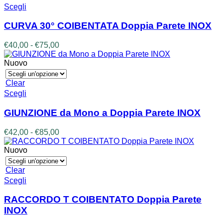
a
Questo
Scegli
pagina
€105,00
prodotto
del
ha
prodotto
CURVA 30° COIBENTATA Doppia Parete INOX
più
varianti.
Fascia
€
40,00
-
€
75,00
Le
di
opzioni
prezzo:
Nuovo
possono
da
essere
€40,00
Clear
scelte
a
Questo
Scegli
nella
€75,00
prodotto
pagina
ha
GIUNZIONE da Mono a Doppia Parete INOX
del
più
prodotto
varianti.
Fascia
€
42,00
-
€
85,00
Le
di
opzioni
prezzo:
Nuovo
possono
da
essere
€42,00
Clear
scelte
a
Questo
Scegli
nella
€85,00
prodotto
pagina
ha
RACCORDO T COIBENTATO Doppia Parete
del
più
prodotto
INOX
varianti.