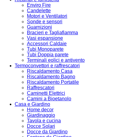
Enviro Fire
Candelette
Motori e Ventilatori
Sonde e sensori
Guarnizioni
Bracieri e Tagliafiamma
Vasi espansione
Accessori Caldaie
Tubi Monoparete
Tubi Doppia parete
Terminali eolici e antivento
Termoconvettori e raffrescatori
Riscaldamento Casa
Riscaldamento Bagno
Riscaldamento Portatile
Raffrescatori
Caminetti Elettrici
Camini a Bioetanolo
Casa e Giardino
Home decor
Giardinaggio
Tavola e cucina
Docce Solari
Docce da Giardino