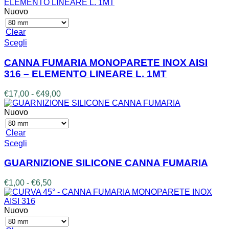
prezzo:
possono
da
Nuovo
essere
€3,00
scelte
a
Clear
nella
€5,60
Questo
Scegli
pagina
prodotto
del
ha
CANNA FUMARIA MONOPARETE INOX AISI
prodotto
più
316 – ELEMENTO LINEARE L. 1MT
varianti.
Le
Fascia
€
17,00
-
€
49,00
opzioni
di
possono
prezzo:
Nuovo
essere
da
scelte
€17,00
Clear
nella
a
Questo
Scegli
pagina
€49,00
prodotto
del
ha
prodotto
GUARNIZIONE SILICONE CANNA FUMARIA
più
varianti.
Fascia
€
1,00
-
€
6,50
Le
di
opzioni
prezzo:
possono
da
Nuovo
essere
€1,00
scelte
a