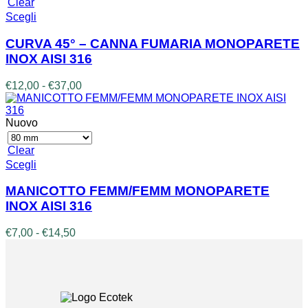
Clear
nella
€6,50
Questo
Scegli
pagina
prodotto
del
ha
CURVA 45° – CANNA FUMARIA MONOPARETE
prodotto
più
INOX AISI 316
varianti.
Le
Fascia
€
12,00
-
€
37,00
opzioni
di
possono
prezzo:
essere
da
Nuovo
scelte
€12,00
nella
a
Clear
pagina
€37,00
Questo
Scegli
del
prodotto
prodotto
ha
MANICOTTO FEMM/FEMM MONOPARETE
più
INOX AISI 316
varianti.
Le
Fascia
€
7,00
-
€
14,50
opzioni
di
possono
prezzo:
essere
da
scelte
€7,00
nella
a
pagina
€14,50