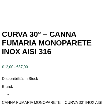
CURVA 30° – CANNA
FUMARIA MONOPARETE
INOX AISI 316
Fascia
€
12,00
-
€
37,00
di
prezzo:
Disponibilità:
In Stock
da
€12,00
Brand:
a
€37,00
CANNA FUMARIA MONOPARETE – CURVA 30° INOX AISI