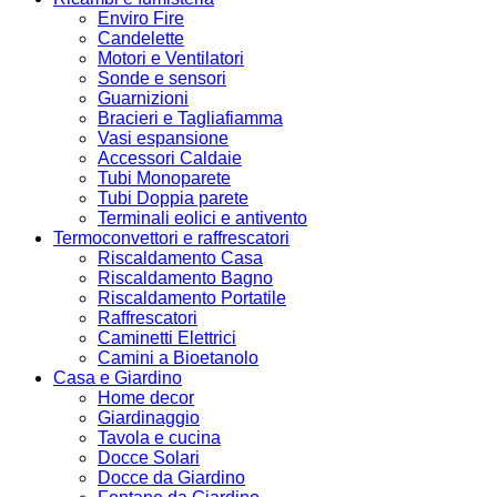
Enviro Fire
Candelette
Motori e Ventilatori
Sonde e sensori
Guarnizioni
Bracieri e Tagliafiamma
Vasi espansione
Accessori Caldaie
Tubi Monoparete
Tubi Doppia parete
Terminali eolici e antivento
Termoconvettori e raffrescatori
Riscaldamento Casa
Riscaldamento Bagno
Riscaldamento Portatile
Raffrescatori
Caminetti Elettrici
Camini a Bioetanolo
Casa e Giardino
Home decor
Giardinaggio
Tavola e cucina
Docce Solari
Docce da Giardino