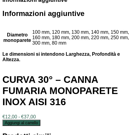
Informazioni aggiuntive
100 mm, 120 mm, 130 mm, 140 mm, 150 mm,
Diametro
160 mm, 180 mm, 200 mm, 220 mm, 250 mm,
monoparete
300 mm, 80 mm
Le dimensioni si intendono Larghezza, Profondità e
Altezza.
CURVA 30° – CANNA
FUMARIA MONOPARETE
INOX AISI 316
Fascia
€
12,00
-
€
37,00
di
Aggiungi al carrello
prezzo:
da