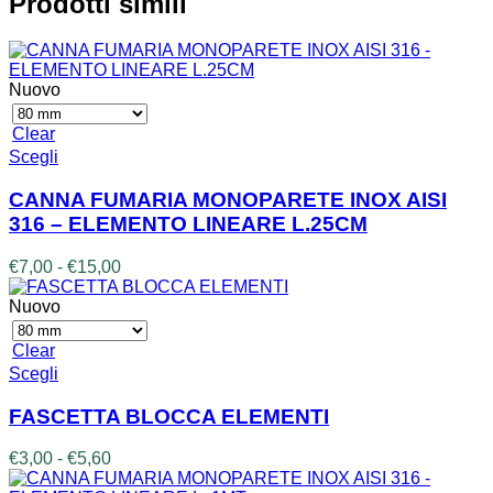
Prodotti simili
€12,00
a
€37,00
Nuovo
Clear
Questo
Scegli
prodotto
ha
CANNA FUMARIA MONOPARETE INOX AISI
più
316 – ELEMENTO LINEARE L.25CM
varianti.
Le
Fascia
€
7,00
-
€
15,00
opzioni
di
possono
prezzo:
Nuovo
essere
da
scelte
€7,00
Clear
nella
a
Questo
Scegli
pagina
€15,00
prodotto
del
ha
prodotto
FASCETTA BLOCCA ELEMENTI
più
varianti.
Fascia
€
3,00
-
€
5,60
Le
di
opzioni