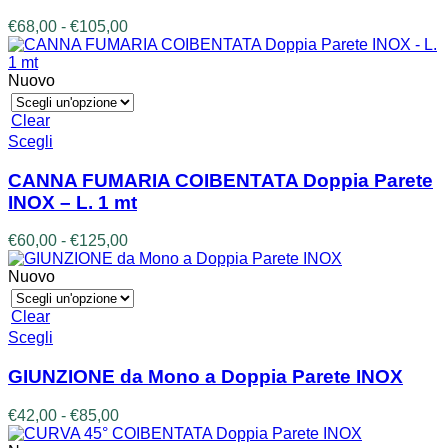
Le
Fascia
€
68,00
-
€
105,00
opzioni
di
possono
prezzo:
essere
da
Nuovo
scelte
€68,00
nella
a
Clear
pagina
€105,00
Questo
Scegli
del
prodotto
prodotto
ha
CANNA FUMARIA COIBENTATA Doppia Parete
più
INOX – L. 1 mt
varianti.
Le
Fascia
€
60,00
-
€
125,00
opzioni
di
possono
prezzo:
Nuovo
essere
da
scelte
€60,00
Clear
nella
a
Questo
Scegli
pagina
€125,00
prodotto
del
ha
prodotto
GIUNZIONE da Mono a Doppia Parete INOX
più
varianti.
Fascia
€
42,00
-
€
85,00
Le
di
opzioni