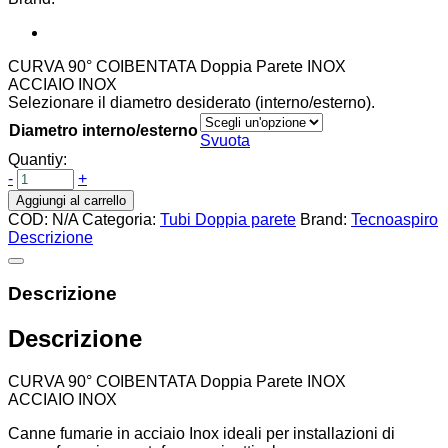
a
€175,00
CURVA 90° COIBENTATA Doppia Parete INOX
ACCIAIO INOX
Selezionare il diametro desiderato (interno/esterno).
Diametro interno/esterno
Svuota
Quantiy:
-
+
Aggiungi al carrello
COD:
N/A
Categoria:
Tubi Doppia parete
Brand:
Tecnoaspiro
Descrizione
Descrizione
Descrizione
CURVA 90° COIBENTATA Doppia Parete INOX
ACCIAIO INOX
Canne fumarie in acciaio Inox ideali per installazioni di