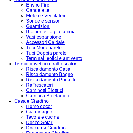
Enviro Fire
Candelette
Motori e Ventilatori
Sonde e sensori
Guarnizioni
Bracieri e Tagliafiamma
Vasi espansione
Accessori Caldaie
Tubi Monoparete
Tubi Doppia parete
Terminali eolici e antivento
Termoconvettori e raffrescatori
Riscaldamento Casa
Riscaldamento Bagno
Riscaldamento Portatile
Raffrescatori
Caminetti Elettrici
Camini a Bioetanolo
Casa e Giardino
Home decor
Giardinaggio
Tavola e cucina
Docce Solari
Docce da Giardino