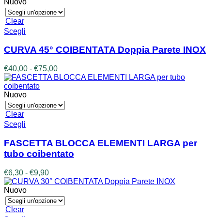
prezzo:
Nuovo
possono
da
essere
€42,00
Clear
scelte
a
Questo
Scegli
nella
€85,00
prodotto
pagina
ha
CURVA 45° COIBENTATA Doppia Parete INOX
del
più
prodotto
varianti.
Fascia
€
40,00
-
€
75,00
Le
di
opzioni
prezzo:
possono
da
Nuovo
essere
€40,00
scelte
a
Clear
nella
€75,00
Questo
Scegli
pagina
prodotto
del
ha
FASCETTA BLOCCA ELEMENTI LARGA per
prodotto
più
tubo coibentato
varianti.
Le
Fascia
€
6,30
-
€
9,90
opzioni
di
possono
prezzo:
Nuovo
essere
da
scelte
€6,30
Clear
nella
a