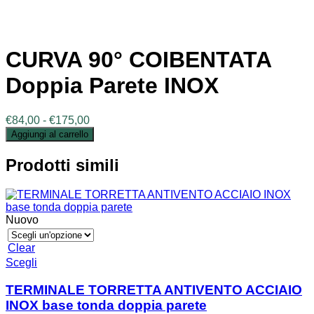
CURVA 90° COIBENTATA
Doppia Parete INOX
Fascia
€
84,00
-
€
175,00
di
Aggiungi al carrello
prezzo:
da
Prodotti simili
€84,00
a
€175,00
Nuovo
Clear
Questo
Scegli
prodotto
ha
TERMINALE TORRETTA ANTIVENTO ACCIAIO
più
INOX base tonda doppia parete
varianti.