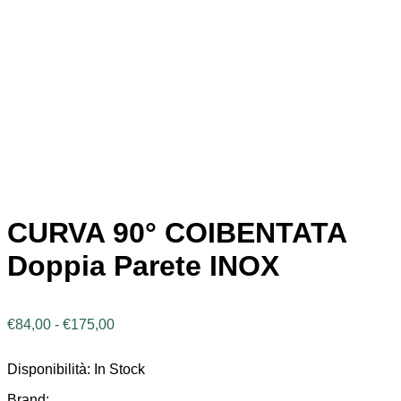
CURVA 90° COIBENTATA
Doppia Parete INOX
Fascia
€
84,00
-
€
175,00
di
prezzo:
Disponibilità:
In Stock
da
€84,00
Brand: