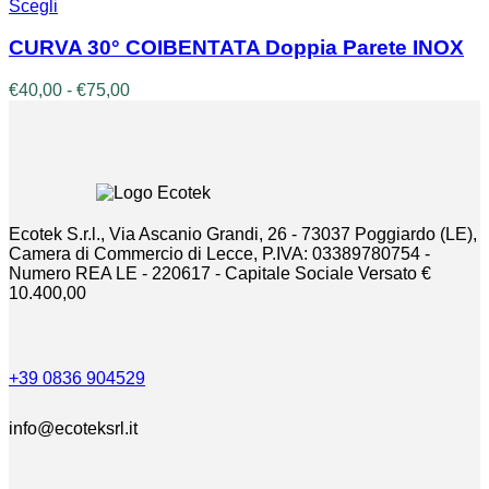
Questo
Scegli
pagina
€9,90
prodotto
del
ha
prodotto
CURVA 30° COIBENTATA Doppia Parete INOX
più
varianti.
Fascia
€
40,00
-
€
75,00
Le
di
opzioni
prezzo:
possono
da
essere
€40,00
scelte
a
nella
€75,00
pagina
Ecotek S.r.l., Via Ascanio Grandi, 26 - 73037 Poggiardo (LE),
del
Camera di Commercio di Lecce, P.IVA: 03389780754 -
prodotto
Numero REA LE - 220617 - Capitale Sociale Versato €
10.400,00
+39 0836 904529
info@ecoteksrl.it