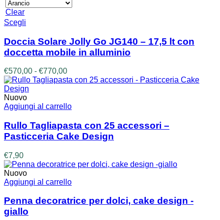
era:
è:
€5,80.
€4,90.
Clear
Questo
Scegli
prodotto
ha
Doccia Solare Jolly Go JG140 – 17,5 lt con
più
doccetta mobile in alluminio
varianti.
Le
Fascia
€
570,00
-
€
770,00
opzioni
di
possono
prezzo:
essere
da
Nuovo
scelte
€570,00
Aggiungi al carrello
nella
a
pagina
€770,00
Rullo Tagliapasta con 25 accessori –
del
Pasticceria Cake Design
prodotto
€
7,90
Nuovo
Aggiungi al carrello
Penna decoratrice per dolci, cake design -
giallo