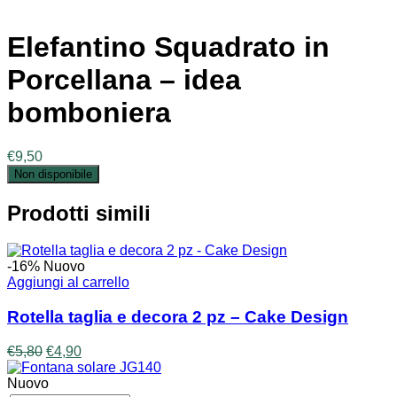
Elefantino Squadrato in
Porcellana – idea
bomboniera
€
9,50
Non disponibile
Prodotti simili
-16%
Nuovo
Aggiungi al carrello
Rotella taglia e decora 2 pz – Cake Design
Il
Il
€
5,80
€
4,90
prezzo
prezzo
originale
attuale
Nuovo