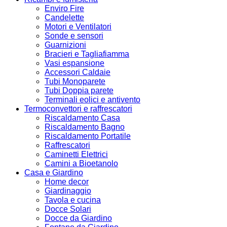
Enviro Fire
Candelette
Motori e Ventilatori
Sonde e sensori
Guarnizioni
Bracieri e Tagliafiamma
Vasi espansione
Accessori Caldaie
Tubi Monoparete
Tubi Doppia parete
Terminali eolici e antivento
Termoconvettori e raffrescatori
Riscaldamento Casa
Riscaldamento Bagno
Riscaldamento Portatile
Raffrescatori
Caminetti Elettrici
Camini a Bioetanolo
Casa e Giardino
Home decor
Giardinaggio
Tavola e cucina
Docce Solari
Docce da Giardino