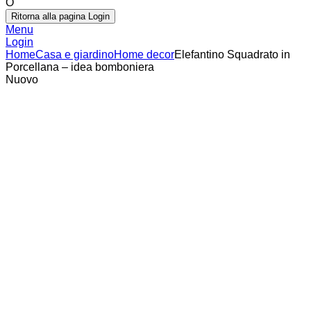
O
Ritorna alla pagina Login
Menu
Login
Home
Casa e giardino
Home decor
Elefantino Squadrato in
Porcellana – idea bomboniera
Nuovo