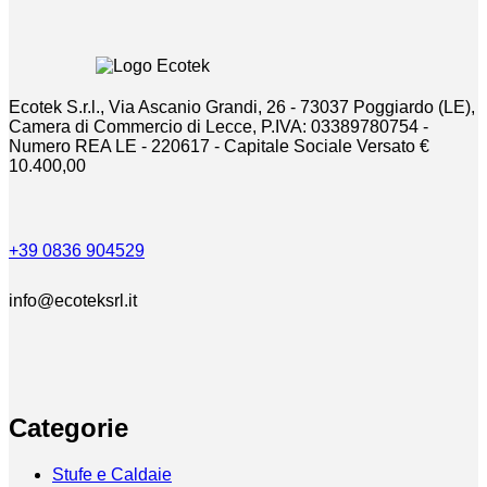
prezzo:
essere
da
scelte
€400,00
nella
a
pagina
€660,00
del
Ecotek S.r.l., Via Ascanio Grandi, 26 - 73037 Poggiardo (LE),
prodotto
Camera di Commercio di Lecce, P.IVA: 03389780754 -
Numero REA LE - 220617 - Capitale Sociale Versato €
10.400,00
+39 0836 904529
info@ecoteksrl.it
Categorie
Stufe e Caldaie