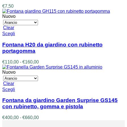
€
7,50
Nuovo
Clear
Questo
Scegli
prodotto
ha
Fontana H20 da giardino con rubinetto
più
portagomma
varianti.
Le
Fascia
€
110,00
-
€
160,00
opzioni
di
possono
prezzo:
Nuovo
essere
da
scelte
€110,00
Clear
nella
a
Questo
Scegli
pagina
€160,00
prodotto
del
ha
prodotto
Fontana da giardino Garden Surprise GS145
più
con rubinetto, gomma e pistola
varianti.
Le
Fascia
€
400,00
-
€
660,00
opzioni
di
possono