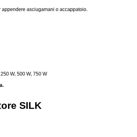
per appendere asciugamani o accappatoio.
 250 W, 500 W, 750 W
a.
tore SILK