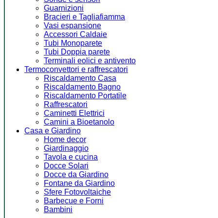
Guarnizioni
Bracieri e Tagliafiamma
Vasi espansione
Accessori Caldaie
Tubi Monoparete
Tubi Doppia parete
Terminali eolici e antivento
Termoconvettori e raffrescatori
Riscaldamento Casa
Riscaldamento Bagno
Riscaldamento Portatile
Raffrescatori
Caminetti Elettrici
Camini a Bioetanolo
Casa e Giardino
Home decor
Giardinaggio
Tavola e cucina
Docce Solari
Docce da Giardino
Fontane da Giardino
Sfere Fotovoltaiche
Barbecue e Forni
Bambini