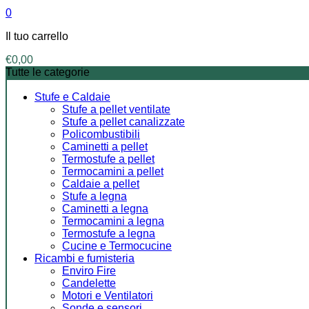
0
Il tuo carrello
€
0,00
Tutte le categorie
Stufe e Caldaie
Stufe a pellet ventilate
Stufe a pellet canalizzate
Policombustibili
Caminetti a pellet
Termostufe a pellet
Termocamini a pellet
Caldaie a pellet
Stufe a legna
Caminetti a legna
Termocamini a legna
Termostufe a legna
Cucine e Termocucine
Ricambi e fumisteria
Enviro Fire
Candelette
Motori e Ventilatori
Sonde e sensori