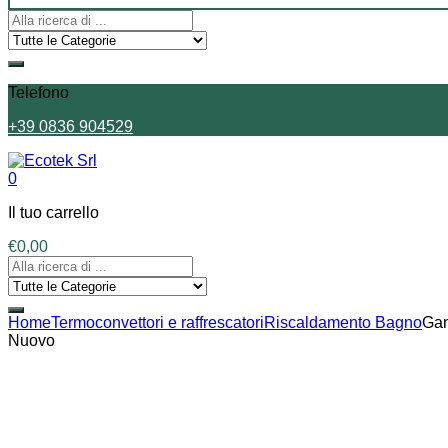
Telefono
+39 0836 904529
0
Il tuo carrello
€
0,00
Home
Termoconvettori e raffrescatori
Riscaldamento Bagno
Gan
Nuovo