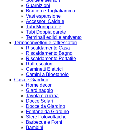
Sonde e sensori
Guarnizioni
Bracieri e Tagliafiamma
Vasi espansione
Accessori Caldaie
Tubi Monoparete
Tubi Doppia parete
Terminali eolici e antivento
Termoconvettori e raffrescatori
Riscaldamento Casa
Riscaldamento Bagno
Riscaldamento Portatile
Raffrescatori
Caminetti Elettrici
Camini a Bioetanolo
Casa e Giardino
Home decor
Giardinaggio
Tavola e cucina
Docce Solari
Docce da Giardino
Fontane da Giardino
Sfere Fotovoltaiche
Barbecue e Forni
Bambini