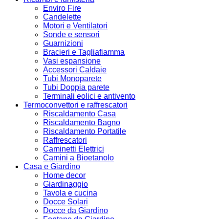
Enviro Fire
Candelette
Motori e Ventilatori
Sonde e sensori
Guarnizioni
Bracieri e Tagliafiamma
Vasi espansione
Accessori Caldaie
Tubi Monoparete
Tubi Doppia parete
Terminali eolici e antivento
Termoconvettori e raffrescatori
Riscaldamento Casa
Riscaldamento Bagno
Riscaldamento Portatile
Raffrescatori
Caminetti Elettrici
Camini a Bioetanolo
Casa e Giardino
Home decor
Giardinaggio
Tavola e cucina
Docce Solari
Docce da Giardino