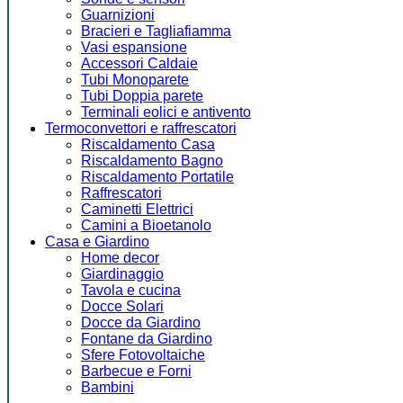
Guarnizioni
Bracieri e Tagliafiamma
Vasi espansione
Accessori Caldaie
Tubi Monoparete
Tubi Doppia parete
Terminali eolici e antivento
Termoconvettori e raffrescatori
Riscaldamento Casa
Riscaldamento Bagno
Riscaldamento Portatile
Raffrescatori
Caminetti Elettrici
Camini a Bioetanolo
Casa e Giardino
Home decor
Giardinaggio
Tavola e cucina
Docce Solari
Docce da Giardino
Fontane da Giardino
Sfere Fotovoltaiche
Barbecue e Forni
Bambini