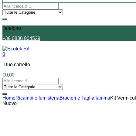
Telefono
+39 0836 904529
0
Il tuo carrello
€
0,00
Home
Ricambi e fumisteria
Bracieri e Tagliafiamma
Kit Vermicu
Nuovo