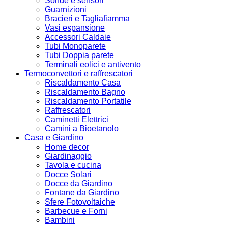
Sonde e sensori
Guarnizioni
Bracieri e Tagliafiamma
Vasi espansione
Accessori Caldaie
Tubi Monoparete
Tubi Doppia parete
Terminali eolici e antivento
Termoconvettori e raffrescatori
Riscaldamento Casa
Riscaldamento Bagno
Riscaldamento Portatile
Raffrescatori
Caminetti Elettrici
Camini a Bioetanolo
Casa e Giardino
Home decor
Giardinaggio
Tavola e cucina
Docce Solari
Docce da Giardino
Fontane da Giardino
Sfere Fotovoltaiche
Barbecue e Forni
Bambini