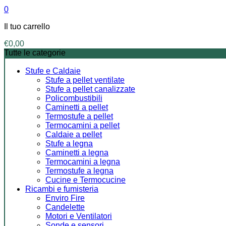
0
Il tuo carrello
€
0,00
Tutte le categorie
Stufe e Caldaie
Stufe a pellet ventilate
Stufe a pellet canalizzate
Policombustibili
Caminetti a pellet
Termostufe a pellet
Termocamini a pellet
Caldaie a pellet
Stufe a legna
Caminetti a legna
Termocamini a legna
Termostufe a legna
Cucine e Termocucine
Ricambi e fumisteria
Enviro Fire
Candelette
Motori e Ventilatori
Sonde e sensori