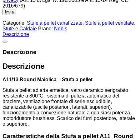
privacy
(Art. 13 d. Lgs. N. 196/2003 e Artt. 13-14 Reg. UE
2016/679)
Categorie:
Stufe a pellet canalizzate
,
Stufe a pellet ventilate
,
Stufe e Caldaie
Brand:
Nobis
Descrizione
Descrizione
Descrizione
A11/13 Round Maiolica – Stufa a pellet
Stufa a pellet ad aria ermetica, vetro ceramico serigrafato
resistente a 800°C, sistema di pulizia automatico del
braciere, ventilazione frontale di serie escludibile,
canalizzabile (uscite posteriori, laterali, superiori),
funzionamento a convezione naturale a qualsiasi potenza,
motoriduttore brushless. Scarico dei fumi posteriore, laterale
o superiore.
Caratteristiche della Stufa a pellet
A11 Round