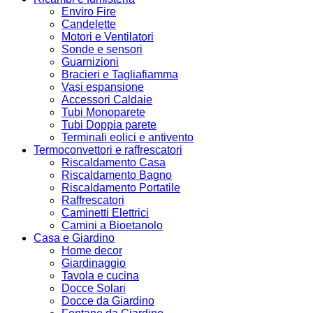
Enviro Fire
Candelette
Motori e Ventilatori
Sonde e sensori
Guarnizioni
Bracieri e Tagliafiamma
Vasi espansione
Accessori Caldaie
Tubi Monoparete
Tubi Doppia parete
Terminali eolici e antivento
Termoconvettori e raffrescatori
Riscaldamento Casa
Riscaldamento Bagno
Riscaldamento Portatile
Raffrescatori
Caminetti Elettrici
Camini a Bioetanolo
Casa e Giardino
Home decor
Giardinaggio
Tavola e cucina
Docce Solari
Docce da Giardino