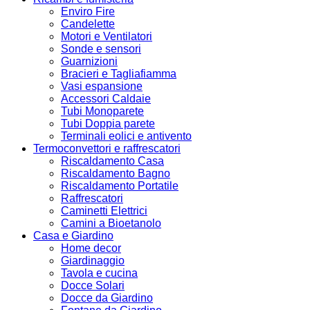
Enviro Fire
Candelette
Motori e Ventilatori
Sonde e sensori
Guarnizioni
Bracieri e Tagliafiamma
Vasi espansione
Accessori Caldaie
Tubi Monoparete
Tubi Doppia parete
Terminali eolici e antivento
Termoconvettori e raffrescatori
Riscaldamento Casa
Riscaldamento Bagno
Riscaldamento Portatile
Raffrescatori
Caminetti Elettrici
Camini a Bioetanolo
Casa e Giardino
Home decor
Giardinaggio
Tavola e cucina
Docce Solari
Docce da Giardino