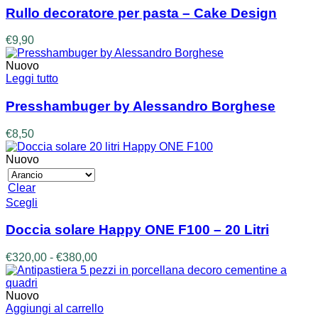
Rullo decoratore per pasta – Cake Design
€
9,90
Nuovo
Leggi tutto
Presshambuger by Alessandro Borghese
€
8,50
Nuovo
Clear
Questo
Scegli
prodotto
ha
Doccia solare Happy ONE F100 – 20 Litri
più
varianti.
Fascia
€
320,00
-
€
380,00
Le
di
opzioni
prezzo:
possono
da
Nuovo
essere
€320,00
Aggiungi al carrello
scelte