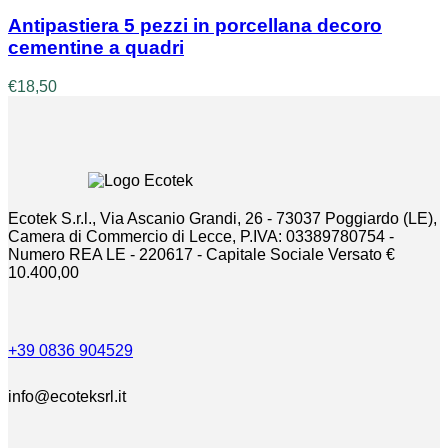
a
nella
€380,00
Antipastiera 5 pezzi in porcellana decoro
pagina
cementine a quadri
del
prodotto
€
18,50
Ecotek S.r.l., Via Ascanio Grandi, 26 - 73037 Poggiardo (LE),
Camera di Commercio di Lecce, P.IVA: 03389780754 -
Numero REA LE - 220617 - Capitale Sociale Versato €
10.400,00
+39 0836 904529
info@ecoteksrl.it