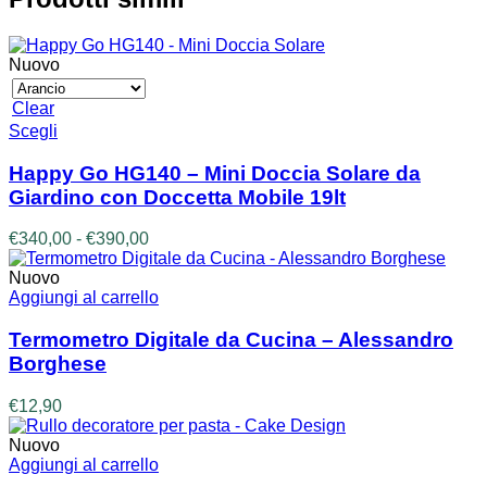
Nuovo
Clear
Questo
Scegli
prodotto
ha
Happy Go HG140 – Mini Doccia Solare da
più
Giardino con Doccetta Mobile 19lt
varianti.
Le
Fascia
€
340,00
-
€
390,00
opzioni
di
possono
prezzo:
Nuovo
essere
da
Aggiungi al carrello
scelte
€340,00
nella
a
Termometro Digitale da Cucina – Alessandro
pagina
€390,00
Borghese
del
prodotto
€
12,90
Nuovo
Aggiungi al carrello