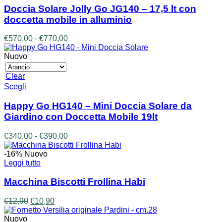
ha
Doccia Solare Jolly Go JG140 – 17,5 lt con
più
doccetta mobile in alluminio
varianti.
Le
Fascia
€
570,00
-
€
770,00
opzioni
di
possono
prezzo:
Nuovo
essere
da
scelte
€570,00
Clear
nella
a
Questo
Scegli
pagina
€770,00
prodotto
del
ha
prodotto
Happy Go HG140 – Mini Doccia Solare da
più
Giardino con Doccetta Mobile 19lt
varianti.
Le
Fascia
€
340,00
-
€
390,00
opzioni
di
possono
prezzo:
-16%
Nuovo
essere
da
Leggi tutto
scelte
€340,00
nella
a
Macchina Biscotti Frollina Habi
pagina
€390,00
del
Il
Il
€
12,90
€
10,90
prodotto
prezzo
prezzo
originale
attuale
Nuovo