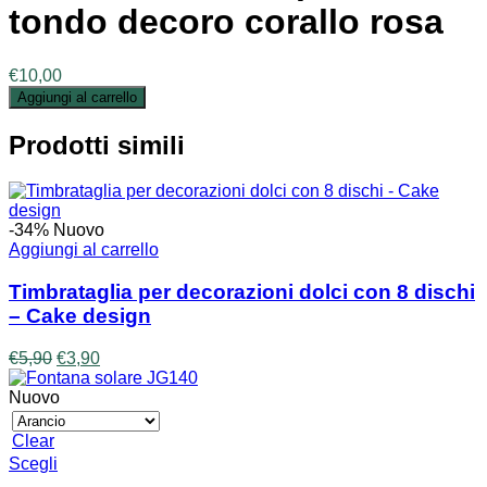
tondo decoro corallo rosa
€
10,00
Aggiungi al carrello
Prodotti simili
-34%
Nuovo
Aggiungi al carrello
Timbrataglia per decorazioni dolci con 8 dischi
– Cake design
Il
Il
€
5,90
€
3,90
prezzo
prezzo
originale
attuale
Nuovo
era:
è:
€5,90.
€3,90.
Clear
Questo
Scegli
prodotto