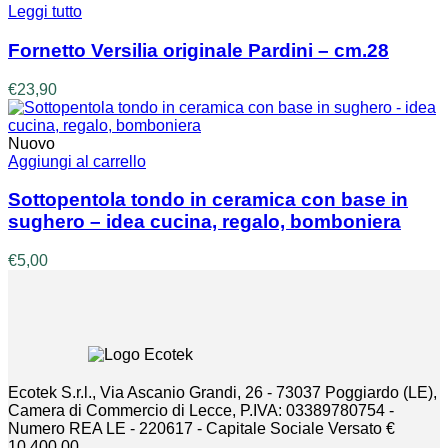
era:
è:
Leggi tutto
€12,90.
€10,90.
Fornetto Versilia originale Pardini – cm.28
€
23,90
Nuovo
Aggiungi al carrello
Sottopentola tondo in ceramica con base in
sughero – idea cucina, regalo, bomboniera
€
5,00
Ecotek S.r.l., Via Ascanio Grandi, 26 - 73037 Poggiardo (LE),
Camera di Commercio di Lecce, P.IVA: 03389780754 -
Numero REA LE - 220617 - Capitale Sociale Versato €
10.400,00