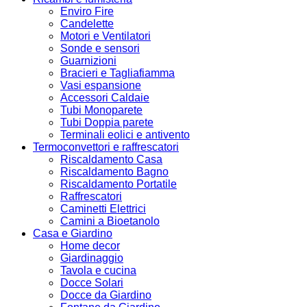
Enviro Fire
Candelette
Motori e Ventilatori
Sonde e sensori
Guarnizioni
Bracieri e Tagliafiamma
Vasi espansione
Accessori Caldaie
Tubi Monoparete
Tubi Doppia parete
Terminali eolici e antivento
Termoconvettori e raffrescatori
Riscaldamento Casa
Riscaldamento Bagno
Riscaldamento Portatile
Raffrescatori
Caminetti Elettrici
Camini a Bioetanolo
Casa e Giardino
Home decor
Giardinaggio
Tavola e cucina
Docce Solari
Docce da Giardino