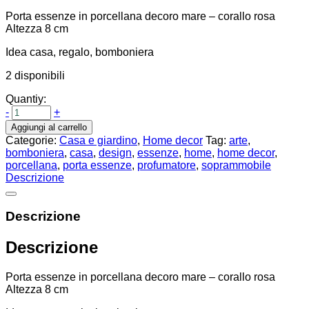
Porta essenze in porcellana decoro mare – corallo rosa
Altezza 8 cm
Idea casa, regalo, bomboniera
2 disponibili
Quantiy:
-
+
Aggiungi al carrello
Categorie:
Casa e giardino
,
Home decor
Tag:
arte
,
bomboniera
,
casa
,
design
,
essenze
,
home
,
home decor
,
porcellana
,
porta essenze
,
profumatore
,
soprammobile
Descrizione
Descrizione
Descrizione
Porta essenze in porcellana decoro mare – corallo rosa
Altezza 8 cm