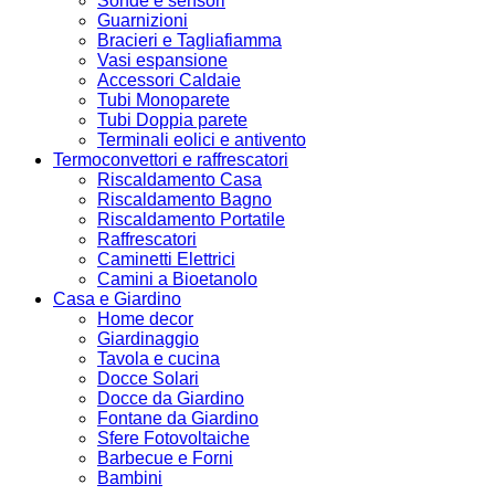
Sonde e sensori
Guarnizioni
Bracieri e Tagliafiamma
Vasi espansione
Accessori Caldaie
Tubi Monoparete
Tubi Doppia parete
Terminali eolici e antivento
Termoconvettori e raffrescatori
Riscaldamento Casa
Riscaldamento Bagno
Riscaldamento Portatile
Raffrescatori
Caminetti Elettrici
Camini a Bioetanolo
Casa e Giardino
Home decor
Giardinaggio
Tavola e cucina
Docce Solari
Docce da Giardino
Fontane da Giardino
Sfere Fotovoltaiche
Barbecue e Forni
Bambini