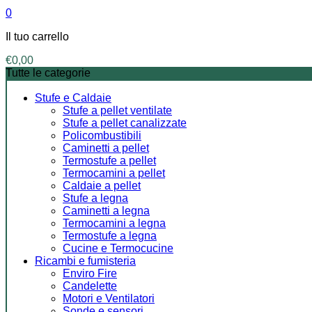
0
Il tuo carrello
€
0,00
Tutte le categorie
Stufe e Caldaie
Stufe a pellet ventilate
Stufe a pellet canalizzate
Policombustibili
Caminetti a pellet
Termostufe a pellet
Termocamini a pellet
Caldaie a pellet
Stufe a legna
Caminetti a legna
Termocamini a legna
Termostufe a legna
Cucine e Termocucine
Ricambi e fumisteria
Enviro Fire
Candelette
Motori e Ventilatori
Sonde e sensori