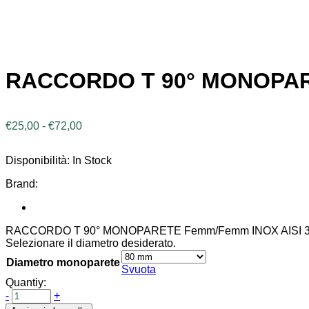
RACCORDO T 90° MONOPARE
Fascia
€
25,00
-
€
72,00
di
prezzo:
Disponibilità:
In Stock
da
€25,00
Brand:
a
€72,00
RACCORDO T 90° MONOPARETE Femm/Femm INOX AISI 
Selezionare il diametro desiderato.
Diametro monoparete
Svuota
Quantiy:
-
+