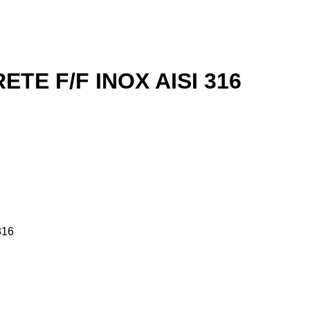
TE F/F INOX AISI 316
316