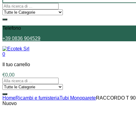
Telefono
+39 0836 904529
0
Il tuo carrello
€
0,00
Home
Ricambi e fumisteria
Tubi Monoparete
RACCORDO T 90°
Nuovo