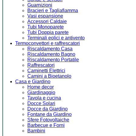
Guarnizioni
Bracieri e Tagliafiamma
Vasi espansione
Accessori Caldaie
Tubi Monoparete
Tubi Doppia parete
Terminali eolici e antivento
Termoconvettori e raffrescatori
Riscaldamento Casa
Riscaldamento Bagno
Riscaldamento Portatile
Raffrescatori
Caminetti Elettrici
Camini a Bioetanolo
Casa e Giardino
Home decor
Giardinaggio
Tavola e cucina
Docce Solari
Docce da Giardino
Fontane da Giardino
Sfere Fotovoltaiche
Barbecue e Forni
Bambini