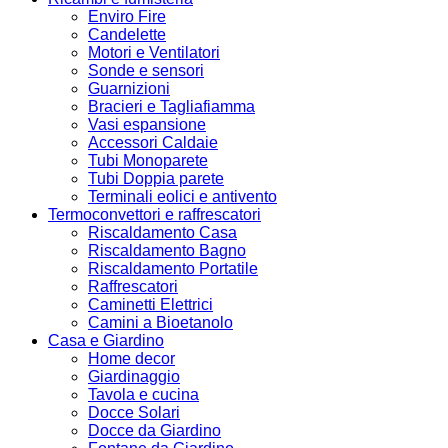
Enviro Fire
Candelette
Motori e Ventilatori
Sonde e sensori
Guarnizioni
Bracieri e Tagliafiamma
Vasi espansione
Accessori Caldaie
Tubi Monoparete
Tubi Doppia parete
Terminali eolici e antivento
Termoconvettori e raffrescatori
Riscaldamento Casa
Riscaldamento Bagno
Riscaldamento Portatile
Raffrescatori
Caminetti Elettrici
Camini a Bioetanolo
Casa e Giardino
Home decor
Giardinaggio
Tavola e cucina
Docce Solari
Docce da Giardino