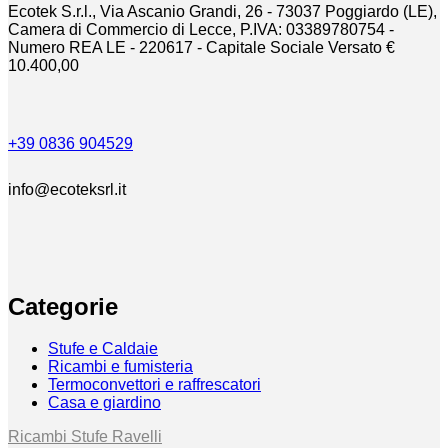
Ecotek S.r.l., Via Ascanio Grandi, 26 - 73037 Poggiardo (LE),
prodotto
Camera di Commercio di Lecce, P.IVA: 03389780754 -
Numero REA LE - 220617 - Capitale Sociale Versato €
10.400,00
+39 0836 904529
info@ecoteksrl.it
Categorie
Stufe e Caldaie
Ricambi e fumisteria
Termoconvettori e raffrescatori
Casa e giardino
Ricambi Stufe Ravelli