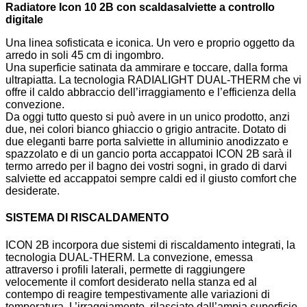
Radiatore Icon 10 2B con scaldasalviette a controllo
digitale
Una linea sofisticata e iconica. Un vero e proprio oggetto da
arredo in soli 45 cm di ingombro.
Una superficie satinata da ammirare e toccare, dalla forma
ultrapiatta. La tecnologia RADIALIGHT DUAL-THERM che vi
offre il caldo abbraccio dell’irraggiamento e l’efficienza della
convezione.
Da oggi tutto questo si può avere in un unico prodotto, anzi
due, nei colori bianco ghiaccio o grigio antracite. Dotato di
due eleganti barre porta salviette in alluminio anodizzato e
spazzolato e di un gancio porta accappatoi ICON 2B sarà il
termo arredo per il bagno dei vostri sogni, in grado di darvi
salviette ed accappatoi sempre caldi ed il giusto comfort che
desiderate.
SISTEMA DI RISCALDAMENTO
ICON 2B incorpora due sistemi di riscaldamento integrati, la
tecnologia DUAL-THERM. La convezione, emessa
attraverso i profili laterali, permette di raggiungere
velocemente il comfort desiderato nella stanza ed al
contempo di reagire tempestivamente alle variazioni di
temperatura. L’irraggiamento, rilasciato dall’ampia superficie