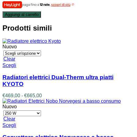
paga fino a
12 rate
,
scopri di più
Aggiungi al carrello
Prodotti simili
Nuovo
Clear
Questo
Scegli
prodotto
ha
Radiatori elettrici Dual-Therm ultra piatti
più
KYOTO
varianti.
Le
Fascia
€
469,00
-
€
665,00
opzioni
di
possono
prezzo:
Nuovo
essere
da
scelte
€469,00
Clear
nella
a
Questo
Scegli
pagina
€665,00
prodotto
del
ha
prodotto