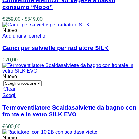
Convettore elettrico Norvegese a basso
più
consumo “Nobo”
varianti.
Le
Fascia
€
259,00
-
€
349,00
opzioni
di
possono
prezzo:
Nuovo
essere
da
Aggiungi al carrello
scelte
€259,00
nella
a
Ganci per salviette per radiatore SILK
pagina
€349,00
del
€
20,00
prodotto
Nuovo
Clear
Questo
Scegli
prodotto
ha
Termoventilatore Scaldasalviette da bagno con
più
frontale in vetro SILK EVO
varianti.
Le
€
600,00
opzioni
possono
Nuovo