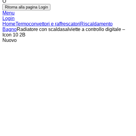
O
Ritorna alla pagina Login
Menu
Login
Home
Termoconvettori e raffrescatori
Riscaldamento
Bagno
Radiatore con scaldasalviette a controllo digitale –
Icon 10 2B
Nuovo