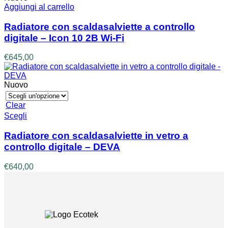
essere
Aggiungi al carrello
scelte
nella
Radiatore con scaldasalviette a controllo
pagina
digitale – Icon 10 2B Wi-Fi
del
prodotto
€
645,00
Nuovo
Clear
Questo
Scegli
prodotto
ha
Radiatore con scaldasalviette in vetro a
più
controllo digitale – DEVA
varianti.
Le
€
640,00
opzioni
possono
essere
scelte
nella
pagina
del