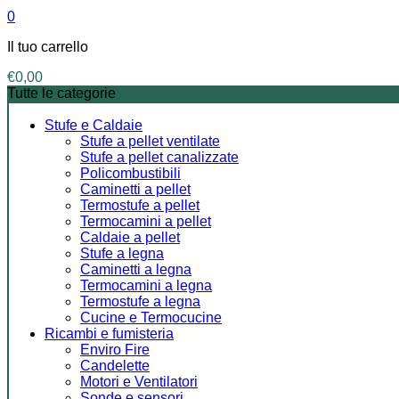
0
Il tuo carrello
€
0,00
Tutte le categorie
Stufe e Caldaie
Stufe a pellet ventilate
Stufe a pellet canalizzate
Policombustibili
Caminetti a pellet
Termostufe a pellet
Termocamini a pellet
Caldaie a pellet
Stufe a legna
Caminetti a legna
Termocamini a legna
Termostufe a legna
Cucine e Termocucine
Ricambi e fumisteria
Enviro Fire
Candelette
Motori e Ventilatori
Sonde e sensori