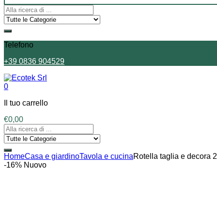
Telefono
+39 0836 904529
0
Il tuo carrello
€
0,00
Home
Casa e giardino
Tavola e cucina
Rotella taglia e decora
-16%
Nuovo