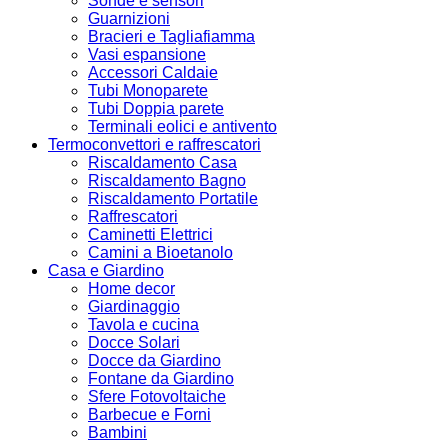
Sonde e sensori
Guarnizioni
Bracieri e Tagliafiamma
Vasi espansione
Accessori Caldaie
Tubi Monoparete
Tubi Doppia parete
Terminali eolici e antivento
Termoconvettori e raffrescatori
Riscaldamento Casa
Riscaldamento Bagno
Riscaldamento Portatile
Raffrescatori
Caminetti Elettrici
Camini a Bioetanolo
Casa e Giardino
Home decor
Giardinaggio
Tavola e cucina
Docce Solari
Docce da Giardino
Fontane da Giardino
Sfere Fotovoltaiche
Barbecue e Forni
Bambini