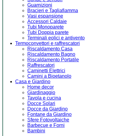
Guarnizioni
Bracieri e Tagliafiamma
Vasi espansione
Accessori Caldaie
Tubi Monoparete
Tubi Doppia parete
Terminali eolici e antivento
Termoconvettori e raffrescatori
Riscaldamento Casa
Riscaldamento Bagno
Riscaldamento Portatile
Raffrescatori
Caminetti Elettrici
Camini a Bioetanolo
Casa e Giardino
Home decor
Giardinaggio
Tavola e cucina
Docce Solari
Docce da Giardino
Fontane da Giardino
Sfere Fotovoltaiche
Barbecue e Forni
Bambini