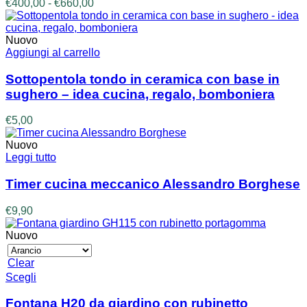
Fascia
€
400,00
-
€
660,00
opzioni
di
possono
prezzo:
essere
da
Nuovo
scelte
€400,00
Aggiungi al carrello
nella
a
pagina
€660,00
Sottopentola tondo in ceramica con base in
del
sughero – idea cucina, regalo, bomboniera
prodotto
€
5,00
Nuovo
Leggi tutto
Timer cucina meccanico Alessandro Borghese
€
9,90
Nuovo
Clear
Questo
Scegli
prodotto
ha
Fontana H20 da giardino con rubinetto