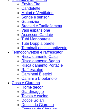
Enviro Fire
Candelette
Motori e Ventilatori
Sonde e sensori
Guarnizioni
Bracieri e Tagliafiamma
Vasi espansione
Accessori Caldaie
Tubi Monoparete
Tubi Doppia parete
Terminali eolici e antivento
Termoconvettori e raffrescatori
Riscaldamento Casa
Riscaldamento Bagno
Riscaldamento Portatile
Raffrescatori
Caminetti Elettrici
Camini a Bioetanolo
Casa e Giardino
Home decor
Giardinaggio
Tavola e cucina
Docce Solari
Docce da Giardino