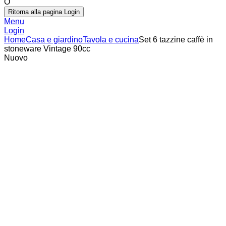
O
Ritorna alla pagina Login
Menu
Login
Home
Casa e giardino
Tavola e cucina
Set 6 tazzine caffè in
stoneware Vintage 90cc
Nuovo