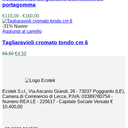
più
portagomma
varianti.
Le
Fascia
€
110,00
-
€
160,00
opzioni
di
possono
prezzo:
-31%
Nuovo
essere
da
Aggiungi al carrello
scelte
€110,00
nella
a
Tagliaravioli cromato tondo cm 6
pagina
€160,00
del
Il
Il
€
6,50
€
4,50
prodotto
prezzo
prezzo
originale
attuale
era:
è:
€6,50.
€4,50.
Ecotek S.r.l., Via Ascanio Grandi, 26 - 73037 Poggiardo (LE),
Camera di Commercio di Lecce, P.IVA: 03389780754 -
Numero REA LE - 220617 - Capitale Sociale Versato €
10.400,00