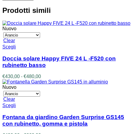
Prodotti simili
Nuovo
Clear
Questo
Scegli
prodotto
ha
Doccia solare Happy FIVE 24 L -F520 con
più
rubinetto basso
varianti.
Le
Fascia
€
430,00
-
€
480,00
opzioni
di
possono
prezzo:
Nuovo
essere
da
scelte
€430,00
Clear
nella
a
Questo
Scegli
pagina
€480,00
prodotto
del
ha
prodotto
Fontana da giardino Garden Surprise GS145
più
con rubinetto, gomma e pistola
varianti.
Le