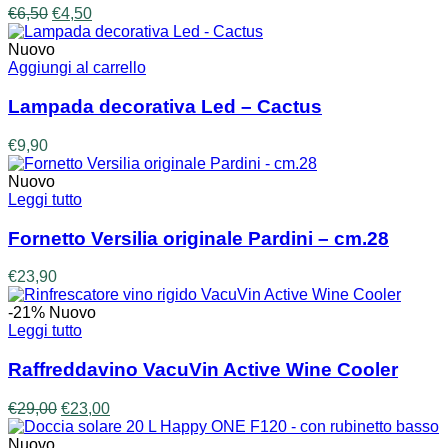
Il
Il
€
6,50
€
4,50
prezzo
prezzo
originale
attuale
Nuovo
era:
è:
Aggiungi al carrello
€6,50.
€4,50.
Lampada decorativa Led – Cactus
€
9,90
Nuovo
Leggi tutto
Fornetto Versilia originale Pardini – cm.28
€
23,90
-21%
Nuovo
Leggi tutto
Raffreddavino VacuVin Active Wine Cooler
Il
Il
€
29,00
€
23,00
prezzo
prezzo
originale
attuale
Nuovo