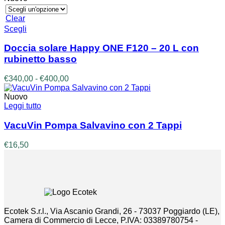
era:
è:
€29,00.
€23,00.
Clear
Questo
Scegli
prodotto
ha
Doccia solare Happy ONE F120 – 20 L con
più
rubinetto basso
varianti.
Le
Fascia
€
340,00
-
€
400,00
opzioni
di
possono
prezzo:
Nuovo
essere
da
Leggi tutto
scelte
€340,00
nella
a
VacuVin Pompa Salvavino con 2 Tappi
pagina
€400,00
del
€
16,50
prodotto
Ecotek S.r.l., Via Ascanio Grandi, 26 - 73037 Poggiardo (LE),
Camera di Commercio di Lecce, P.IVA: 03389780754 -