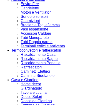
Enviro Fire
Candelette
Motori e Ventilatori
Sonde e sensori
Guarnizioni
Bracieri e Tagliafiamma
Vasi espansione
Accessori Caldaie
Tubi Monoparete
Tubi Doppia parete
Terminali eolici e antivento
Termoconvettori e raffrescatori
Riscaldamento Casa
Riscaldamento Bagno
Riscaldamento Portatile
Raffrescatori
Caminetti Elettrici
Camini a Bioetanolo
Casa e Giardino
Home decor
Giardinaggio
Tavola e cucina
Docce Solari
Docce da Giardino