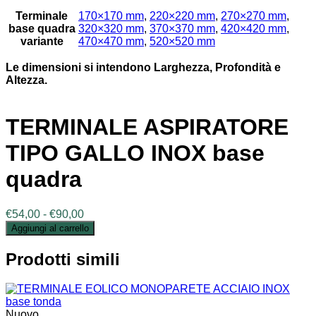
Terminale
170×170 mm
,
220×220 mm
,
270×270 mm
,
base quadra
320×320 mm
,
370×370 mm
,
420×420 mm
,
variante
470×470 mm
,
520×520 mm
Le dimensioni si intendono Larghezza, Profondità e
Altezza.
TERMINALE ASPIRATORE
TIPO GALLO INOX base
quadra
Fascia
€
54,00
-
€
90,00
di
Aggiungi al carrello
prezzo:
da
Prodotti simili
€54,00
a
€90,00
Nuovo