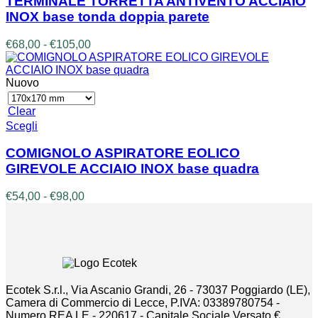
TERMINALE TORRETTA ANTIVENTO ACCIAIO
più
INOX base tonda doppia parete
varianti.
Le
Fascia
€
68,00
-
€
105,00
opzioni
di
possono
prezzo:
essere
da
Nuovo
scelte
€68,00
nella
a
Clear
pagina
€105,00
Questo
Scegli
del
prodotto
prodotto
ha
COMIGNOLO ASPIRATORE EOLICO
più
GIREVOLE ACCIAIO INOX base quadra
varianti.
Le
Fascia
€
54,00
-
€
98,00
opzioni
di
possono
prezzo:
essere
da
scelte
€54,00
nella
a
pagina
€98,00
del
Ecotek S.r.l., Via Ascanio Grandi, 26 - 73037 Poggiardo (LE),
prodotto
Camera di Commercio di Lecce, P.IVA: 03389780754 -
Numero REA LE - 220617 - Capitale Sociale Versato €