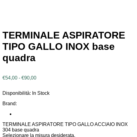
TERMINALE ASPIRATORE
TIPO GALLO INOX base
quadra
Fascia
€
54,00
-
€
90,00
di
prezzo:
Disponibilità:
In Stock
da
€54,00
Brand:
a
€90,00
TERMINALE ASPIRATORE TIPO GALLO ACCIAIO INOX
304 base quadra
Selezionare la misura desiderata.