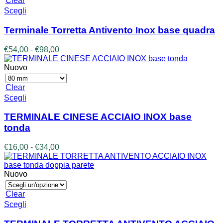
Clear
nella
a
Questo
Scegli
pagina
€62,00
prodotto
del
ha
prodotto
Terminale Torretta Antivento Inox base quadra
più
varianti.
Fascia
€
54,00
-
€
98,00
Le
di
opzioni
prezzo:
Nuovo
possono
da
essere
€54,00
Clear
scelte
a
Questo
Scegli
nella
€98,00
prodotto
pagina
ha
TERMINALE CINESE ACCIAIO INOX base
del
più
prodotto
tonda
varianti.
Le
Fascia
€
16,00
-
€
34,00
opzioni
di
possono
prezzo:
essere
da
Nuovo
scelte
€16,00
nella
a
Clear
pagina
€34,00
Questo
Scegli
del
prodotto
prodotto
ha