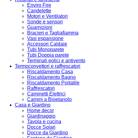
Enviro Fire
Candelette
Motori e Ventilatori
Sonde e sensori
Guarnizioni
Bracieri e Tagliafiamma
Vasi espansione
Accessori Caldaie
Tubi Monoparete
Tubi Doppia parete
Terminali eolici e antivento
Termoconvettori e raffrescatori
Riscaldamento Casa
Riscaldamento Bagno
Riscaldamento Portatile
Raffrescatori
Caminetti Elettrici
Camini a Bioetanolo
Casa e Giardino
Home decor
Giardinaggio
Tavola e cucina
Docce Solari
Docce da Giardino