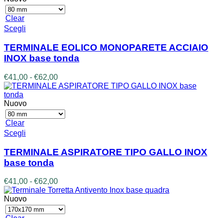
Clear
Questo
Scegli
prodotto
ha
TERMINALE EOLICO MONOPARETE ACCIAIO
più
INOX base tonda
varianti.
Le
Fascia
€
41,00
-
€
62,00
opzioni
di
possono
prezzo:
essere
da
Nuovo
scelte
€41,00
nella
a
Clear
pagina
€62,00
Questo
Scegli
del
prodotto
prodotto
ha
TERMINALE ASPIRATORE TIPO GALLO INOX
più
base tonda
varianti.
Le
Fascia
€
41,00
-
€
62,00
opzioni
di
possono
prezzo:
Nuovo
essere
da
scelte
€41,00