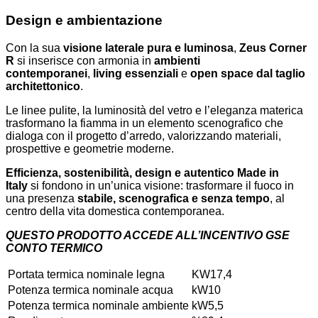
Design e ambientazione
Con la sua
visione laterale pura e luminosa
,
Zeus Corner
R
si inserisce con armonia in
ambienti
contemporanei
,
living essenziali
e
open space dal taglio
architettonico
.
Le linee pulite, la luminosità del vetro e l’eleganza materica
trasformano la fiamma in un elemento scenografico che
dialoga con il progetto d’arredo, valorizzando materiali,
prospettive e geometrie moderne.
Efficienza, sostenibilità, design e autentico Made in
Italy
si fondono in un’unica visione: trasformare il fuoco in
una presenza
stabile, scenografica e senza tempo
, al
centro della vita domestica contemporanea.
QUESTO PRODOTTO ACCEDE ALL’INCENTIVO GSE
CONTO TERMICO
Portata termica nominale legna
KW
17,4
Potenza termica nominale acqua
kW
10
Potenza termica nominale ambiente
kW
5,5