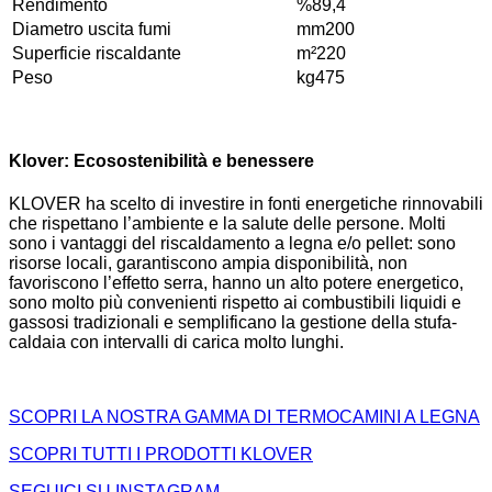
Rendimento
%
89,4
Diametro uscita fumi
mm
200
Superficie riscaldante
m²
220
Peso
kg
475
Klover: Ecosostenibilità e benessere
KLOVER ha scelto di investire in fonti energetiche rinnovabili
che rispettano l’ambiente e la salute delle persone. Molti
sono i vantaggi del riscaldamento a legna e/o pellet: sono
risorse locali, garantiscono ampia disponibilità, non
favoriscono l’effetto serra, hanno un alto potere energetico,
sono molto più convenienti rispetto ai combustibili liquidi e
gassosi tradizionali e semplificano la gestione della stufa-
caldaia con intervalli di carica molto lunghi.
SCOPRI LA NOSTRA GAMMA DI TERMOCAMINI A LEGNA
SCOPRI TUTTI I PRODOTTI KLOVER
SEGUICI SU INSTAGRAM