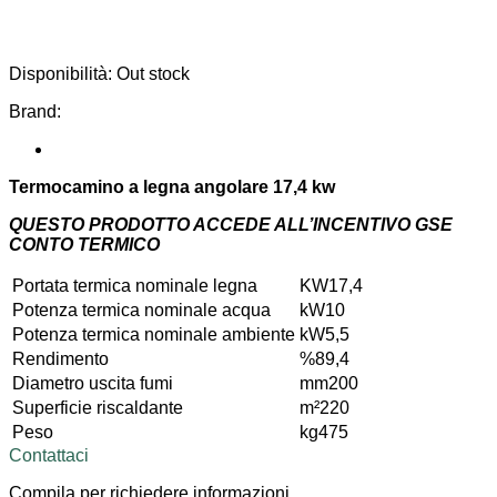
Disponibilità:
Out stock
Brand:
Termocamino a legna angolare 17,4 kw
QUESTO PRODOTTO ACCEDE ALL’INCENTIVO GSE
CONTO TERMICO
Portata termica nominale legna
KW
17,4
Potenza termica nominale acqua
kW
10
Potenza termica nominale ambiente
kW
5,5
Rendimento
%
89,4
Diametro uscita fumi
mm
200
Superficie riscaldante
m²
220
Peso
kg
475
Contattaci
Compila per richiedere informazioni