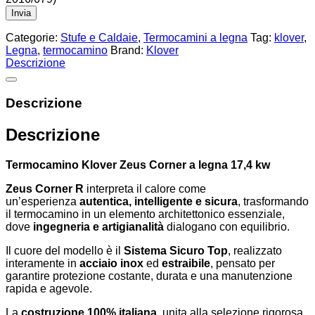
Categorie:
Stufe e Caldaie
,
Termocamini a legna
Tag:
klover
,
Legna
,
termocamino
Brand:
Klover
Descrizione
Descrizione
Descrizione
Termocamino Klover Zeus Corner a legna 17,4 kw
Zeus Corner R
interpreta il calore come
un’esperienza
autentica, intelligente e sicura
, trasformando
il termocamino in un elemento architettonico essenziale,
dove
ingegneria e artigianalità
dialogano con equilibrio.
Il cuore del modello è il
Sistema Sicuro Top
, realizzato
interamente in
acciaio inox
ed
estraibile
, pensato per
garantire protezione costante, durata e una manutenzione
rapida e agevole.
La
costruzione 100% italiana
, unita alla selezione rigorosa