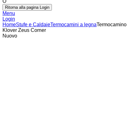
O
Ritorna alla pagina Login
Menu
Login
Home
Stufe e Caldaie
Termocamini a legna
Termocamino
Klover Zeus Corner
Nuovo