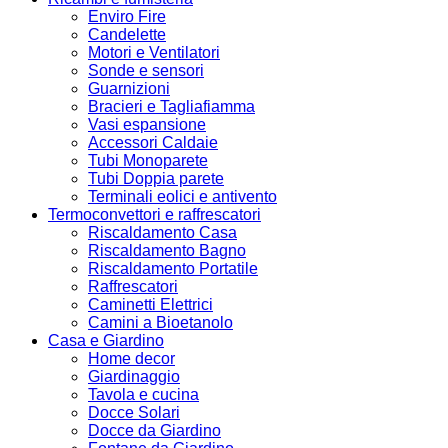
Enviro Fire
Candelette
Motori e Ventilatori
Sonde e sensori
Guarnizioni
Bracieri e Tagliafiamma
Vasi espansione
Accessori Caldaie
Tubi Monoparete
Tubi Doppia parete
Terminali eolici e antivento
Termoconvettori e raffrescatori
Riscaldamento Casa
Riscaldamento Bagno
Riscaldamento Portatile
Raffrescatori
Caminetti Elettrici
Camini a Bioetanolo
Casa e Giardino
Home decor
Giardinaggio
Tavola e cucina
Docce Solari
Docce da Giardino