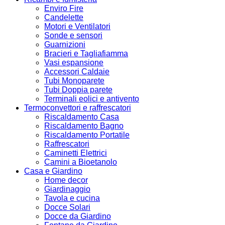
Enviro Fire
Candelette
Motori e Ventilatori
Sonde e sensori
Guarnizioni
Bracieri e Tagliafiamma
Vasi espansione
Accessori Caldaie
Tubi Monoparete
Tubi Doppia parete
Terminali eolici e antivento
Termoconvettori e raffrescatori
Riscaldamento Casa
Riscaldamento Bagno
Riscaldamento Portatile
Raffrescatori
Caminetti Elettrici
Camini a Bioetanolo
Casa e Giardino
Home decor
Giardinaggio
Tavola e cucina
Docce Solari
Docce da Giardino