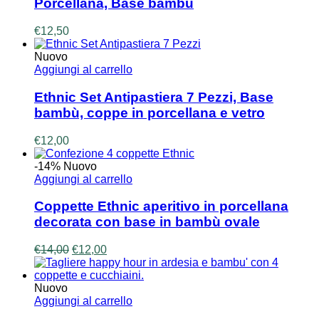
Porcellana, Base bambù
€
12,50
Nuovo
Aggiungi al carrello
Ethnic Set Antipastiera 7 Pezzi, Base
bambù, coppe in porcellana e vetro
€
12,00
-14%
Nuovo
Aggiungi al carrello
Coppette Ethnic aperitivo in porcellana
decorata con base in bambù ovale
Il
Il
€
14,00
€
12,00
prezzo
prezzo
originale
attuale
era:
è:
Nuovo
€14,00.
€12,00.
Aggiungi al carrello