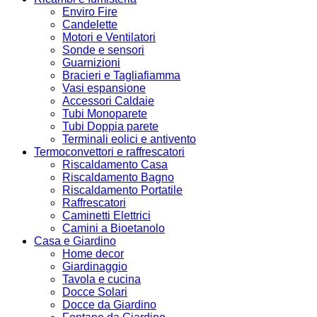
Enviro Fire
Candelette
Motori e Ventilatori
Sonde e sensori
Guarnizioni
Bracieri e Tagliafiamma
Vasi espansione
Accessori Caldaie
Tubi Monoparete
Tubi Doppia parete
Terminali eolici e antivento
Termoconvettori e raffrescatori
Riscaldamento Casa
Riscaldamento Bagno
Riscaldamento Portatile
Raffrescatori
Caminetti Elettrici
Camini a Bioetanolo
Casa e Giardino
Home decor
Giardinaggio
Tavola e cucina
Docce Solari
Docce da Giardino