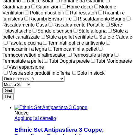
Giardino
Docce Solari
Fontane da Giardino
Giardinaggio
Guarnizioni
Home decor
Motori e
Ventilatori
Policombustibili
Raffrescatori
Ricambi e
fumisteria
Ricambi Enviro Fire
Riscaldamento Bagno
Riscaldamento Casa
Riscaldamento Portatile
Sfere
Fotovoltaiche
Sonde e sensori
Stufe a legna
Stufe a
pellet canalizzate
Stufe a pellet ventilate
Stufe e Caldaie
Tavola e cucina
Terminali eolici e antivento
Termocamini a legna
Termocamini a pellet
Termoconvettori e raffrescatori
Termostufe a legna
Termostufe a pellet
Tubi Doppia parete
Tubi Monoparete
Vasi espansione
Mostra solo prodotti in offerta
Solo in stock
Grid
List
Nuovo
Aggiungi al carrello
Ethnic Set Antipastiera 3 Coppe,