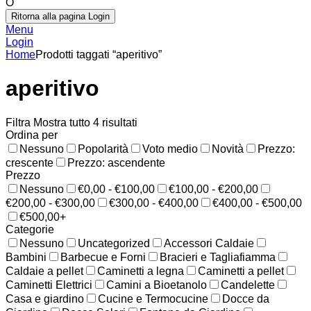
O
Ritorna alla pagina Login
Menu
Login
Home
Prodotti taggati “aperitivo”
aperitivo
Filtra
Mostra tutto 4 risultati
Ordina per
Nessuno
Popolarità
Voto medio
Novità
Prezzo:
crescente
Prezzo: ascendente
Prezzo
Nessuno
€0,00 - €100,00
€100,00 - €200,00
€200,00 - €300,00
€300,00 - €400,00
€400,00 - €500,00
€500,00+
Categorie
Nessuno
Uncategorized
Accessori Caldaie
Bambini
Barbecue e Forni
Bracieri e Tagliafiamma
Caldaie a pellet
Caminetti a legna
Caminetti a pellet
Caminetti Elettrici
Camini a Bioetanolo
Candelette
Casa e giardino
Cucine e Termocucine
Docce da