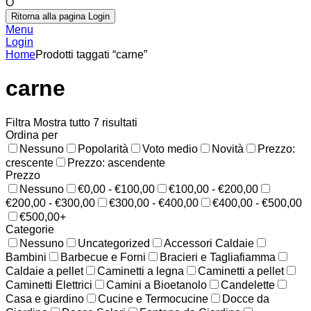
O
Ritorna alla pagina Login
Menu
Login
Home
Prodotti taggati “carne”
carne
Filtra
Mostra tutto 7 risultati
Ordina per
Nessuno
Popolarità
Voto medio
Novità
Prezzo:
crescente
Prezzo: ascendente
Prezzo
Nessuno
€0,00 - €100,00
€100,00 - €200,00
€200,00 - €300,00
€300,00 - €400,00
€400,00 - €500,00
€500,00+
Categorie
Nessuno
Uncategorized
Accessori Caldaie
Bambini
Barbecue e Forni
Bracieri e Tagliafiamma
Caldaie a pellet
Caminetti a legna
Caminetti a pellet
Caminetti Elettrici
Camini a Bioetanolo
Candelette
Casa e giardino
Cucine e Termocucine
Docce da