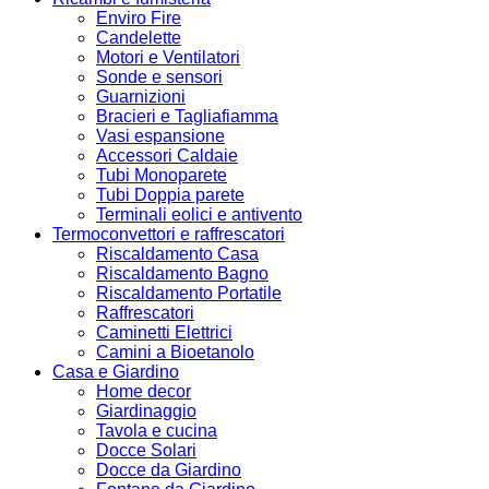
Enviro Fire
Candelette
Motori e Ventilatori
Sonde e sensori
Guarnizioni
Bracieri e Tagliafiamma
Vasi espansione
Accessori Caldaie
Tubi Monoparete
Tubi Doppia parete
Terminali eolici e antivento
Termoconvettori e raffrescatori
Riscaldamento Casa
Riscaldamento Bagno
Riscaldamento Portatile
Raffrescatori
Caminetti Elettrici
Camini a Bioetanolo
Casa e Giardino
Home decor
Giardinaggio
Tavola e cucina
Docce Solari
Docce da Giardino