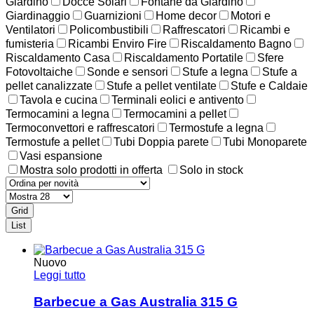
Giardino
Docce Solari
Fontane da Giardino
Giardinaggio
Guarnizioni
Home decor
Motori e
Ventilatori
Policombustibili
Raffrescatori
Ricambi e
fumisteria
Ricambi Enviro Fire
Riscaldamento Bagno
Riscaldamento Casa
Riscaldamento Portatile
Sfere
Fotovoltaiche
Sonde e sensori
Stufe a legna
Stufe a
pellet canalizzate
Stufe a pellet ventilate
Stufe e Caldaie
Tavola e cucina
Terminali eolici e antivento
Termocamini a legna
Termocamini a pellet
Termoconvettori e raffrescatori
Termostufe a legna
Termostufe a pellet
Tubi Doppia parete
Tubi Monoparete
Vasi espansione
Mostra solo prodotti in offerta
Solo in stock
Grid
List
Nuovo
Leggi tutto
Barbecue a Gas Australia 315 G