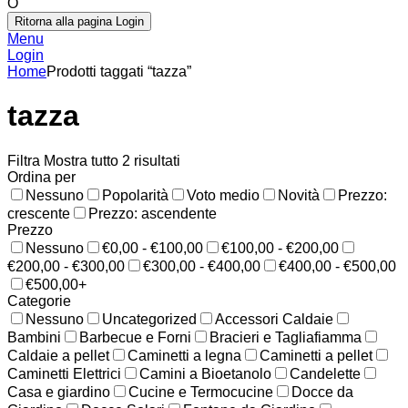
O
Ritorna alla pagina Login
Menu
Login
Home
Prodotti taggati “tazza”
tazza
Filtra
Mostra tutto 2 risultati
Ordina per
Nessuno
Popolarità
Voto medio
Novità
Prezzo:
crescente
Prezzo: ascendente
Prezzo
Nessuno
€0,00 - €100,00
€100,00 - €200,00
€200,00 - €300,00
€300,00 - €400,00
€400,00 - €500,00
€500,00+
Categorie
Nessuno
Uncategorized
Accessori Caldaie
Bambini
Barbecue e Forni
Bracieri e Tagliafiamma
Caldaie a pellet
Caminetti a legna
Caminetti a pellet
Caminetti Elettrici
Camini a Bioetanolo
Candelette
Casa e giardino
Cucine e Termocucine
Docce da