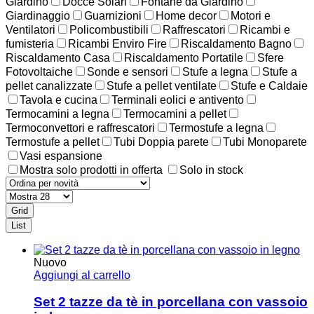
Giardino
Docce Solari
Fontane da Giardino
Giardinaggio
Guarnizioni
Home decor
Motori e
Ventilatori
Policombustibili
Raffrescatori
Ricambi e
fumisteria
Ricambi Enviro Fire
Riscaldamento Bagno
Riscaldamento Casa
Riscaldamento Portatile
Sfere
Fotovoltaiche
Sonde e sensori
Stufe a legna
Stufe a
pellet canalizzate
Stufe a pellet ventilate
Stufe e Caldaie
Tavola e cucina
Terminali eolici e antivento
Termocamini a legna
Termocamini a pellet
Termoconvettori e raffrescatori
Termostufe a legna
Termostufe a pellet
Tubi Doppia parete
Tubi Monoparete
Vasi espansione
Mostra solo prodotti in offerta
Solo in stock
Grid
List
Nuovo
Aggiungi al carrello
Set 2 tazze da tè in porcellana con vassoio