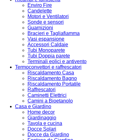
Enviro Fire
Candelette
Motori e Ventilatori
Sonde e sensori
Guarnizioni
Bracieri e Tagliafiamma
Vasi espansione
Accessori Caldaie
Tubi Monoparete
Tubi Doppia parete
Terminali eolici e antivento
Termoconvettori e raffrescatori
Riscaldamento Casa
Riscaldamento Bagno
Riscaldamento Portatile
Raffrescatori
Caminetti Elettrici
Camini a Bioetanolo
Casa e Giardino
Home decor
Giardinaggio
Tavola e cucina
Docce Solari
Docce da Giardino