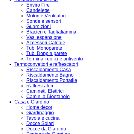
Enviro Fire
Candelette
Motori e Ventilatori
Sonde e sensori
Guarnizioni
Bracieri e Tagliafiamma
Vasi espansione
Accessori Caldaie
Tubi Monoparete
Tubi Doppia parete
Terminali eolici e antivento
Termoconvettori e raffrescatori
Riscaldamento Casa
Riscaldamento Bagno
Riscaldamento Portatile
Raffrescatori
Caminetti Elettrici
Camini a Bioetanolo
Casa e Giardino
Home decor
Giardinaggio
Tavola e cucina
Docce Solari
Docce da Giardino