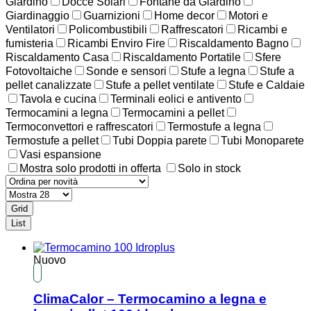
Giardino
Docce Solari
Fontane da Giardino
Giardinaggio
Guarnizioni
Home decor
Motori e
Ventilatori
Policombustibili
Raffrescatori
Ricambi e
fumisteria
Ricambi Enviro Fire
Riscaldamento Bagno
Riscaldamento Casa
Riscaldamento Portatile
Sfere
Fotovoltaiche
Sonde e sensori
Stufe a legna
Stufe a
pellet canalizzate
Stufe a pellet ventilate
Stufe e Caldaie
Tavola e cucina
Terminali eolici e antivento
Termocamini a legna
Termocamini a pellet
Termoconvettori e raffrescatori
Termostufe a legna
Termostufe a pellet
Tubi Doppia parete
Tubi Monoparete
Vasi espansione
Mostra solo prodotti in offerta
Solo in stock
Grid
List
Nuovo
ClimaCalor – Termocamino a legna e