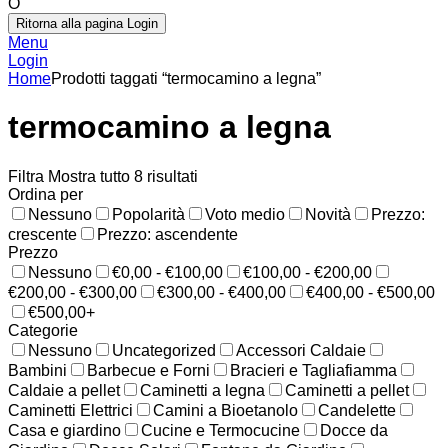
O
Ritorna alla pagina Login
Menu
Login
Home
Prodotti taggati “termocamino a legna”
termocamino a legna
Filtra
Mostra tutto 8 risultati
Ordina per
Nessuno
Popolarità
Voto medio
Novità
Prezzo:
crescente
Prezzo: ascendente
Prezzo
Nessuno
€0,00 - €100,00
€100,00 - €200,00
€200,00 - €300,00
€300,00 - €400,00
€400,00 - €500,00
€500,00+
Categorie
Nessuno
Uncategorized
Accessori Caldaie
Bambini
Barbecue e Forni
Bracieri e Tagliafiamma
Caldaie a pellet
Caminetti a legna
Caminetti a pellet
Caminetti Elettrici
Camini a Bioetanolo
Candelette
Casa e giardino
Cucine e Termocucine
Docce da