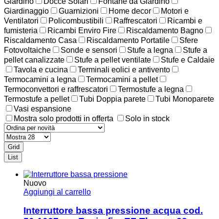
Giardino
Docce Solari
Fontane da Giardino
Giardinaggio
Guarnizioni
Home decor
Motori e
Ventilatori
Policombustibili
Raffrescatori
Ricambi e
fumisteria
Ricambi Enviro Fire
Riscaldamento Bagno
Riscaldamento Casa
Riscaldamento Portatile
Sfere
Fotovoltaiche
Sonde e sensori
Stufe a legna
Stufe a
pellet canalizzate
Stufe a pellet ventilate
Stufe e Caldaie
Tavola e cucina
Terminali eolici e antivento
Termocamini a legna
Termocamini a pellet
Termoconvettori e raffrescatori
Termostufe a legna
Termostufe a pellet
Tubi Doppia parete
Tubi Monoparete
Vasi espansione
Mostra solo prodotti in offerta
Solo in stock
Grid
List
Nuovo
Aggiungi al carrello
Interruttore bassa pressione acqua cod.