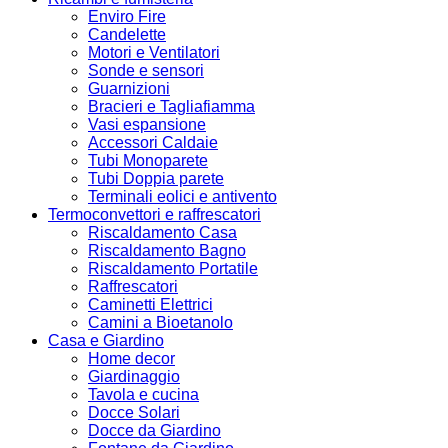
Enviro Fire
Candelette
Motori e Ventilatori
Sonde e sensori
Guarnizioni
Bracieri e Tagliafiamma
Vasi espansione
Accessori Caldaie
Tubi Monoparete
Tubi Doppia parete
Terminali eolici e antivento
Termoconvettori e raffrescatori
Riscaldamento Casa
Riscaldamento Bagno
Riscaldamento Portatile
Raffrescatori
Caminetti Elettrici
Camini a Bioetanolo
Casa e Giardino
Home decor
Giardinaggio
Tavola e cucina
Docce Solari
Docce da Giardino