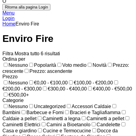
O
Ritorna alla pagina Login
Menu
Login
Home
Enviro Fire
Enviro Fire
Filtra
Mostra tutto 6 risultati
Ordina per
Nessuno
Popolarità
Voto medio
Novità
Prezzo:
crescente
Prezzo: ascendente
Prezzo
Nessuno
€0,00 - €100,00
€100,00 - €200,00
€200,00 - €300,00
€300,00 - €400,00
€400,00 - €500,00
€500,00+
Categorie
Nessuno
Uncategorized
Accessori Caldaie
Bambini
Barbecue e Forni
Bracieri e Tagliafiamma
Caldaie a pellet
Caminetti a legna
Caminetti a pellet
Caminetti Elettrici
Camini a Bioetanolo
Candelette
Casa e giardino
Cucine e Termocucine
Docce da