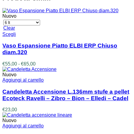
Nuovo
Clear
Questo
Scegli
prodotto
ha
Vaso Espansione Piatto ELBI ERP Chiuso
più
diam.320
varianti.
Le
Fascia
€
55,00
-
€
65,00
opzioni
di
possono
prezzo:
Nuovo
essere
da
Aggiungi al carrello
scelte
€55,00
nella
a
Candeletta Accensione L.136mm stufe a pellet
pagina
€65,00
Ecoteck Ravelli – Zibro – Bion – Elledi – Cadel
del
prodotto
€
23,00
Nuovo
Aggiungi al carrello