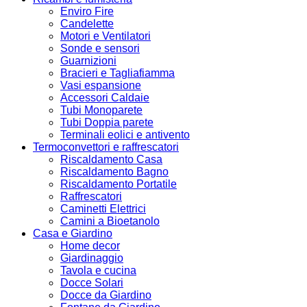
Enviro Fire
Candelette
Motori e Ventilatori
Sonde e sensori
Guarnizioni
Bracieri e Tagliafiamma
Vasi espansione
Accessori Caldaie
Tubi Monoparete
Tubi Doppia parete
Terminali eolici e antivento
Termoconvettori e raffrescatori
Riscaldamento Casa
Riscaldamento Bagno
Riscaldamento Portatile
Raffrescatori
Caminetti Elettrici
Camini a Bioetanolo
Casa e Giardino
Home decor
Giardinaggio
Tavola e cucina
Docce Solari
Docce da Giardino