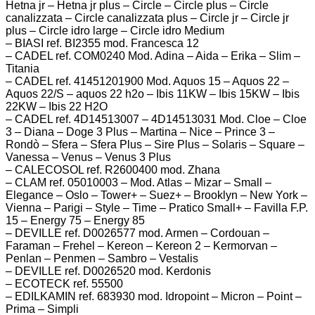
Hetna jr – Hetna jr plus – Circle – Circle plus – Circle
canalizzata – Circle canalizzata plus – Circle jr – Circle jr
plus – Circle idro large – Circle idro Medium
– BIASI ref. BI2355 mod. Francesca 12
– CADEL ref. COM0240 Mod. Adina – Aida – Erika – Slim –
Titania
– CADEL ref. 41451201900 Mod. Aquos 15 – Aquos 22 –
Aquos 22/S – aquos 22 h2o – Ibis 11KW – Ibis 15KW – Ibis
22KW – Ibis 22 H2O
– CADEL ref. 4D14513007 – 4D14513031 Mod. Cloe – Cloe
3 – Diana – Doge 3 Plus – Martina – Nice – Prince 3 –
Rondò – Sfera – Sfera Plus – Sire Plus – Solaris – Square –
Vanessa – Venus – Venus 3 Plus
– CALECOSOL ref. R2600400 mod. Zhana
– CLAM ref. 05010003 – Mod. Atlas – Mizar – Small –
Elegance – Oslo – Tower+ – Suez+ – Brooklyn – New York –
Vienna – Parigi – Style – Time – Pratico Small+ – Favilla F.P.
15 – Energy 75 – Energy 85
– DEVILLE ref. D0026577 mod. Armen – Cordouan –
Faraman – Frehel – Kereon – Kereon 2 – Kermorvan –
Penlan – Penmen – Sambro – Vestalis
– DEVILLE ref. D0026520 mod. Kerdonis
– ECOTECK ref. 55500
– EDILKAMIN ref. 683930 mod. Idropoint – Micron – Point –
Prima – Simpli