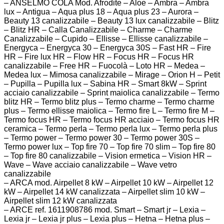
– ANSELMO COLA Mod. Afrodite – Aloe – Ambra – Ambra
lux – Antigua – Aqua plus 18 – Aqua plus 23 – Aurora –
Beauty 13 canalizzabile – Beauty 13 lux canalizzabile – Blitz
– Blitz HR – Calla Canalizzabile – Charme – Charme
Canalizzabile – Cupido – Ellisse – Ellisse canalizzabile –
Energyca – Energyca 30 – Energyca 30S – Fast HR – Fire
HR – Fire lux HR – Flow HR – Focus HR – Focus HR
canalizzabile – Free HR – Fuocolà – Loto HR – Medea –
Medea lux – Mimosa canalizzabile – Mirage – Orion H – Petit
– Pupilla – Pupilla lux – Sabina HR – Smart 8kW – Sprint
acciaio canalizzabile – Sprint maiolica canalizzabile – Termo
blitz HR – Termo blitz plus – Termo charme – Termo charme
plus – Termo ellisse maiolica – Termo fire L – Termo fire M –
Termo focus HR – Termo focus HR acciaio – Termo focus HR
ceramica – Termo perla – Termo perla lux – Termo perla plus
– Termo power – Termo power 30 – Termo power 30S –
Termo power lux – Top fire 70 – Top fire 70 slim – Top fire 80
– Top fire 80 canalizzabile – Vision ermetica – Vision HR –
Wave – Wave acciaio canalizzabile – Wave vetro
canalizzabile
– ARCA mod. Airpellet 8 kW – Airpellet 10 kW – Airpellet 12
kW – Airpellet 14 kW canalizzata – Airpellet slim 10 kW –
Airpellet slim 12 kW canalizzata
– ARCE ref. 1611908786 mod. Smart – Smart jr – Lexia –
Lexia jr – Lexia jr plus – Lexia plus – Hetna – Hetna plus –