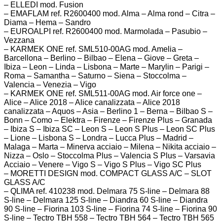
– ELLEDI mod. Fusion
– EMAFLAM ref. R2600400 mod. Alma – Alma rond – Citra –
Diama – Hema – Sandro
– EUROALPI ref. R2600400 mod. Marmolada – Pasubio –
Vezzana
– KARMEK ONE ref. SML510-00AG mod. Amelia –
Barcellona – Berlino – Bilbao – Elena – Giove – Greta –
Ibiza – Leon – Linda – Lisbona – Marte – Marylin – Parigi –
Roma – Samantha – Saturno – Siena – Stoccolma –
Valencia – Venezia – Vigo
– KARMEK ONE ref. SML511-00AG mod. Air force one –
Alice – Alice 2018 – Alice canalizzata – Alice 2018
canalizzata – Aquos – Asia – Berlino 1 – Berna – Bilbao S –
Bonn – Como – Elektra – Firenze – Firenze Plus – Granada
– Ibiza S – Ibiza SC – Leon S – Leon S Plus – Leon SC Plus
– Lione – Lisbona S – Londra – Lucca Plus – Madrid –
Malaga – Marta – Minerva acciaio – Milena – Nikita acciaio –
Nizza – Oslo – Stoccolma Plus – Valencia S Plus – Varsavia
Acciaio – Venere – Vigo S – Vigo S Plus – Vigo SC Plus
– MORETTI DESIGN mod. COMPACT GLASS A/C – SLOT
GLASS A/C
– QLIMA ref. 410238 mod. Delmara 75 S-line – Delmara 88
S-line – Delmara 125 S-line – Diandra 60 S-line – Diandra
90 S-line – Fiorina 103 S-line – Fiorina 74 S-line – Fiorina 90
S-line – Tectro TBH 558 – Tectro TBH 564 – Tectro TBH 565