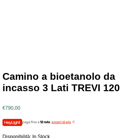
Camino a bioetanolo da
incasso 3 Lati TREVI 120
€
790,00
paga fino a
12 rate
,
scopri di più
Disponibilità:
In Stock