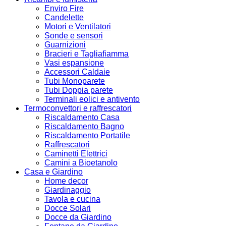
Enviro Fire
Candelette
Motori e Ventilatori
Sonde e sensori
Guarnizioni
Bracieri e Tagliafiamma
Vasi espansione
Accessori Caldaie
Tubi Monoparete
Tubi Doppia parete
Terminali eolici e antivento
Termoconvettori e raffrescatori
Riscaldamento Casa
Riscaldamento Bagno
Riscaldamento Portatile
Raffrescatori
Caminetti Elettrici
Camini a Bioetanolo
Casa e Giardino
Home decor
Giardinaggio
Tavola e cucina
Docce Solari
Docce da Giardino