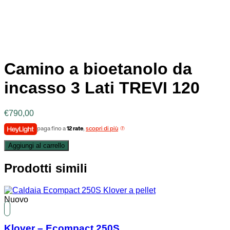
Camino a bioetanolo da
incasso 3 Lati TREVI 120
€
790,00
paga fino a
12 rate
,
scopri di più
Aggiungi al carrello
Prodotti simili
Nuovo
Klover – Ecompact 250S