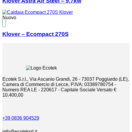
Klover Astra Air Steel – 9,7kw
Nuovo
Klover – Ecompact 270S
Ecotek S.r.l., Via Ascanio Grandi, 26 - 73037 Poggiardo (LE),
Camera di Commercio di Lecce, P.IVA: 03389780754 -
Numero REA LE - 220617 - Capitale Sociale Versato €
10.400,00
+39 0836 904529
info@ecoteksrl.it