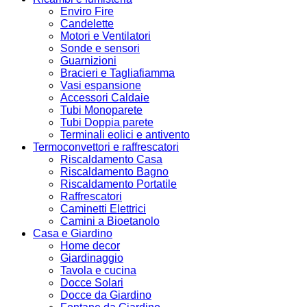
Enviro Fire
Candelette
Motori e Ventilatori
Sonde e sensori
Guarnizioni
Bracieri e Tagliafiamma
Vasi espansione
Accessori Caldaie
Tubi Monoparete
Tubi Doppia parete
Terminali eolici e antivento
Termoconvettori e raffrescatori
Riscaldamento Casa
Riscaldamento Bagno
Riscaldamento Portatile
Raffrescatori
Caminetti Elettrici
Camini a Bioetanolo
Casa e Giardino
Home decor
Giardinaggio
Tavola e cucina
Docce Solari
Docce da Giardino