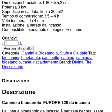
Dimensioni bruciatore: L 80x6x5,2 cm
Potenza 3 kw
Superficie riscaldata: fino a 30 mt2
Tempo di combustione: 3,5 – 4 h
Vetri temperati da 4 mm
Installazione: a parete da incasso
Combustibile: bioetanolo ecologico Ecoflame
Quantiy:
-
+
Aggiungi al carrello
Categorie:
Camini a Bioetanolo
,
Stufe e Caldaie
Tag:
biocamini
,
bioetanolo
,
caminetto
,
camino
,
camino a
bioetanolo
,
casa
,
riscaldamento
Brand:
Divina Fire
Descrizione
Descrizione
Descrizione
Camino a bioetanolo FURORE 120 da incasso
La linea a bioetanolo da incasso è pensata per realizzare