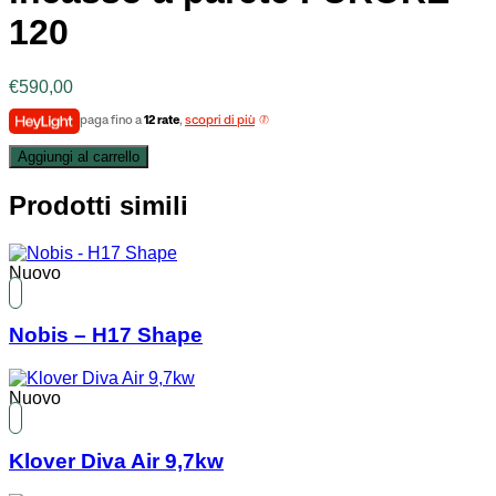
120
€
590,00
paga fino a
12 rate
,
scopri di più
Aggiungi al carrello
Prodotti simili
Nuovo
Nobis – H17 Shape
Nuovo
Klover Diva Air 9,7kw