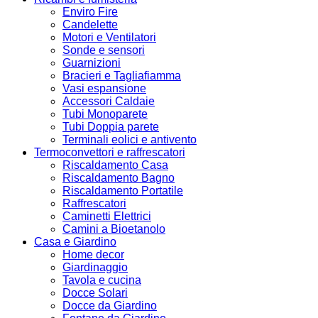
Enviro Fire
Candelette
Motori e Ventilatori
Sonde e sensori
Guarnizioni
Bracieri e Tagliafiamma
Vasi espansione
Accessori Caldaie
Tubi Monoparete
Tubi Doppia parete
Terminali eolici e antivento
Termoconvettori e raffrescatori
Riscaldamento Casa
Riscaldamento Bagno
Riscaldamento Portatile
Raffrescatori
Caminetti Elettrici
Camini a Bioetanolo
Casa e Giardino
Home decor
Giardinaggio
Tavola e cucina
Docce Solari
Docce da Giardino