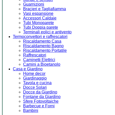
Guarnizioni
Bracieri e Tagliafiamma
Vasi espansione
Accessori Caldaie
Tubi Monoparete
Tubi Doppia parete
Terminali eolici e antivento
Termoconvettori e raffrescatori
Riscaldamento Casa
Riscaldamento Bagno
Riscaldamento Portatile
Raffrescatori
Caminetti Elettrici
Camini a Bioetanolo
Casa e Giardino
Home decor
Giardinaggio
Tavola e cucina
Docce Solari
Docce da Giardino
Fontane da Giardino
Sfere Fotovoltaiche
Barbecue e Forni
Bambini