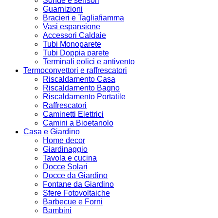
Sonde e sensori
Guarnizioni
Bracieri e Tagliafiamma
Vasi espansione
Accessori Caldaie
Tubi Monoparete
Tubi Doppia parete
Terminali eolici e antivento
Termoconvettori e raffrescatori
Riscaldamento Casa
Riscaldamento Bagno
Riscaldamento Portatile
Raffrescatori
Caminetti Elettrici
Camini a Bioetanolo
Casa e Giardino
Home decor
Giardinaggio
Tavola e cucina
Docce Solari
Docce da Giardino
Fontane da Giardino
Sfere Fotovoltaiche
Barbecue e Forni
Bambini