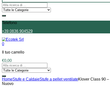
Telefono
+39 0836 904529
0
Il tuo carrello
€
0,00
Home
Stufe e Caldaie
Stufe a pellet ventilate
Klover Class 90 –
Nuovo