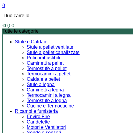
0
Il tuo carrello
€
0,00
Tutte le categorie
Stufe e Caldaie
Stufe a pellet ventilate
Stufe a pellet canalizzate
Policombustibili
Caminetti a pellet
Termostufe a pellet
Termocamini a pellet
Caldaie a pellet
Stufe a legna
Caminetti a legna
Termocamini a legna
Termostufe a legna
Cucine e Termocucine
Ricambi e fumisteria
Enviro Fire
Candelette
Motori e Ventilatori
Sonde e sensori