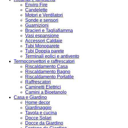
Enviro Fire
Candelette
Motori e Ventilatori
Sonde e sensori
Guarnizioni
Bracieri e Tagliafiamma
Vasi espansione
Accessori Caldaie
Tubi Monoparete
Tubi Doppia parete
Terminali eolici e antivento
Termoconvettori e raffrescatori
Riscaldamento Casa
Riscaldamento Bagno
Riscaldamento Portatile
Raffrescatori
Caminetti Elettrici
Camini a Bioetanolo
Casa e Giardino
Home decor
Giardinaggio
Tavola e cucina
Docce Solari
Docce da Giardino