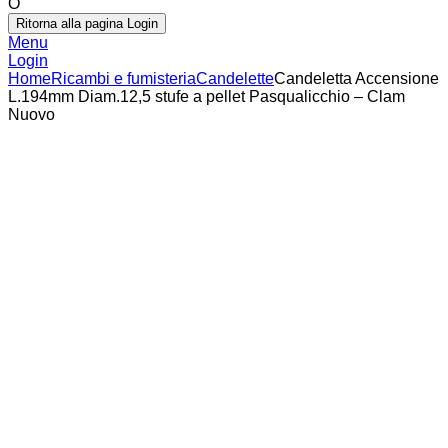
O
Ritorna alla pagina Login
Menu
Login
Home
Ricambi e fumisteria
Candelette
Candeletta Accensione
L.194mm Diam.12,5 stufe a pellet Pasqualicchio – Clam
Nuovo