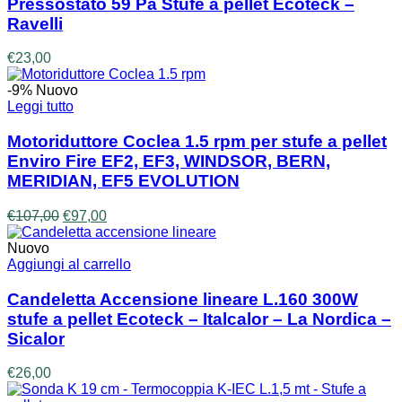
Pressostato 59 Pa Stufe a pellet Ecoteck –
Ravelli
€
23,00
-9%
Nuovo
Leggi tutto
Motoriduttore Coclea 1.5 rpm per stufe a pellet
Enviro Fire EF2, EF3, WINDSOR, BERN,
MERIDIAN, EF5 EVOLUTION
Il
Il
€
107,00
€
97,00
prezzo
prezzo
originale
attuale
Nuovo
era:
è:
Aggiungi al carrello
€107,00.
€97,00.
Candeletta Accensione lineare L.160 300W
stufe a pellet Ecoteck – Italcalor – La Nordica –
Sicalor
€
26,00