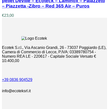
pellet Deville – Ecoteck – Laminox – Palazzetti
del
prodotto
– Piazzetta -Zibro – Red 365 Air – Puros
€
23,00
Ecotek S.r.l., Via Ascanio Grandi, 26 - 73037 Poggiardo (LE),
Camera di Commercio di Lecce, P.IVA: 03389780754 -
Numero REA LE - 220617 - Capitale Sociale Versato €
10.400,00
+39 0836 904529
info@ecoteksrl.it