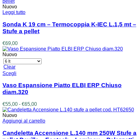
Nuovo
Leggi tutto
Sonda K 19 cm – Termocoppia K-IEC L.1,5 mt –
Stufe a pellet
€
69,00
Nuovo
Clear
Questo
Scegli
prodotto
ha
Vaso Espansione Piatto ELBI ERP Chiuso
più
diam.320
varianti.
Le
Fascia
€
55,00
-
€
65,00
opzioni
di
possono
prezzo:
Nuovo
essere
da
Aggiungi al carrello
scelte
€55,00
nella
a
Candeletta Accensione L.140 mm 250W Stufe a
pagina
€65,00