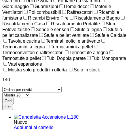
Giardino
Docce Solari
Fontane da Giardino
Giardinaggio
Guarnizioni
Home decor
Motori e
Ventilatori
Policombustibili
Raffrescatori
Ricambi e
fumisteria
Ricambi Enviro Fire
Riscaldamento Bagno
Riscaldamento Casa
Riscaldamento Portatile
Sfere
Fotovoltaiche
Sonde e sensori
Stufe a legna
Stufe a
pellet canalizzate
Stufe a pellet ventilate
Stufe e Caldaie
Tavola e cucina
Terminali eolici e antivento
Termocamini a legna
Termocamini a pellet
Termoconvettori e raffrescatori
Termostufe a legna
Termostufe a pellet
Tubi Doppia parete
Tubi Monoparete
Vasi espansione
Mostra solo prodotti in offerta
Solo in stock
140
Grid
List
Nuovo
Aggiungi al carrello