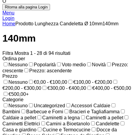
O
Ritorna alla pagina Login
Menu
Login
Home
Prodotto Lunghezza Candeletta Ø 10mm
140mm
140mm
Filtra
Mostra 1 - 28 di 94 risultati
Ordina per
Nessuno
Popolarità
Voto medio
Novità
Prezzo:
crescente
Prezzo: ascendente
Prezzo
Nessuno
€0,00 - €100,00
€100,00 - €200,00
€200,00 - €300,00
€300,00 - €400,00
€400,00 - €500,00
€500,00+
Categorie
Nessuno
Uncategorized
Accessori Caldaie
Bambini
Barbecue e Forni
Bracieri e Tagliafiamma
Caldaie a pellet
Caminetti a legna
Caminetti a pellet
Caminetti Elettrici
Camini a Bioetanolo
Candelette
Casa e giardino
Cucine e Termocucine
Docce da