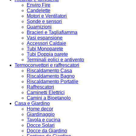
Enviro Fire
Candelette
Motori e Ventilatori
Sonde e sensori
Guarnizioni
Bracieri e Tagliafiamma
Vasi espansione
Accessori Caldaie
Tubi Monoparete
Tubi Doppia parete
Terminali eolici e antivento
Termoconvettori e raffrescatori
Riscaldamento Casa
Riscaldamento Bagno
Riscaldamento Portatile
Raffrescatori
Caminetti Elettrici
Camini a Bioetanolo
Casa e Giardino
Home decor
Giardinaggio
Tavola e cucina
Docce Solari
Docce da Giardino