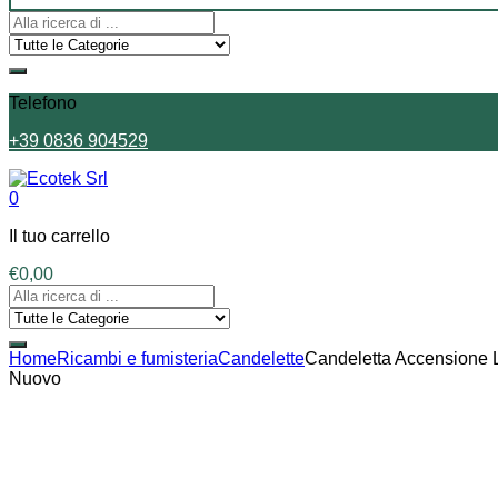
Telefono
+39 0836 904529
0
Il tuo carrello
€
0,00
Home
Ricambi e fumisteria
Candelette
Candeletta Accensione L
Nuovo