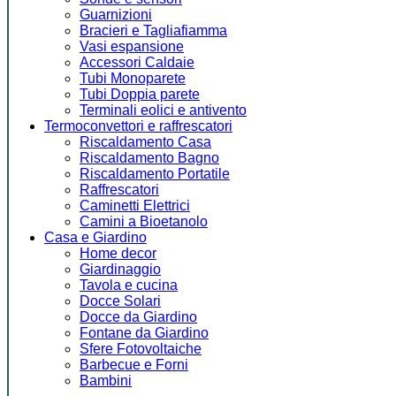
Guarnizioni
Bracieri e Tagliafiamma
Vasi espansione
Accessori Caldaie
Tubi Monoparete
Tubi Doppia parete
Terminali eolici e antivento
Termoconvettori e raffrescatori
Riscaldamento Casa
Riscaldamento Bagno
Riscaldamento Portatile
Raffrescatori
Caminetti Elettrici
Camini a Bioetanolo
Casa e Giardino
Home decor
Giardinaggio
Tavola e cucina
Docce Solari
Docce da Giardino
Fontane da Giardino
Sfere Fotovoltaiche
Barbecue e Forni
Bambini