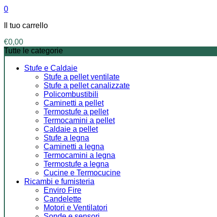
0
Il tuo carrello
€
0,00
Tutte le categorie
Stufe e Caldaie
Stufe a pellet ventilate
Stufe a pellet canalizzate
Policombustibili
Caminetti a pellet
Termostufe a pellet
Termocamini a pellet
Caldaie a pellet
Stufe a legna
Caminetti a legna
Termocamini a legna
Termostufe a legna
Cucine e Termocucine
Ricambi e fumisteria
Enviro Fire
Candelette
Motori e Ventilatori
Sonde e sensori