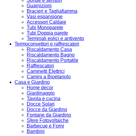
Sonde e sensori
Guarnizioni
Bracieri e Tagliafiamma
Vasi espansione
Accessori Caldaie
Tubi Monoparete
Tubi Doppia parete
Terminali eolici e antivento
Termoconvettori e raffrescatori
Riscaldamento Casa
Riscaldamento Bagno
Riscaldamento Portatile
Raffrescatori
Caminetti Elettrici
Camini a Bioetanolo
Casa e Giardino
Home decor
Giardinaggio
Tavola e cucina
Docce Solari
Docce da Giardino
Fontane da Giardino
Sfere Fotovoltaiche
Barbecue e Forni
Bambini