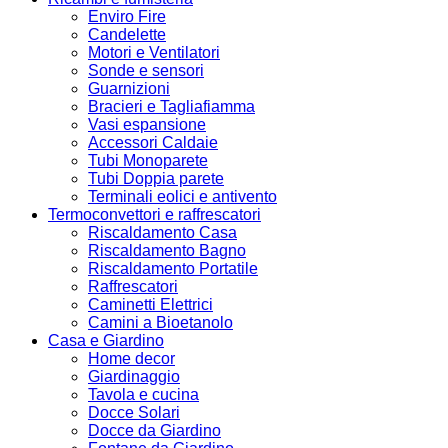
Enviro Fire
Candelette
Motori e Ventilatori
Sonde e sensori
Guarnizioni
Bracieri e Tagliafiamma
Vasi espansione
Accessori Caldaie
Tubi Monoparete
Tubi Doppia parete
Terminali eolici e antivento
Termoconvettori e raffrescatori
Riscaldamento Casa
Riscaldamento Bagno
Riscaldamento Portatile
Raffrescatori
Caminetti Elettrici
Camini a Bioetanolo
Casa e Giardino
Home decor
Giardinaggio
Tavola e cucina
Docce Solari
Docce da Giardino