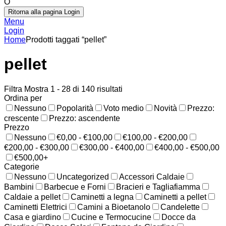
O
Ritorna alla pagina Login
Menu
Login
Home
Prodotti taggati “pellet”
pellet
Filtra
Mostra 1 - 28 di 140 risultati
Ordina per
Nessuno
Popolarità
Voto medio
Novità
Prezzo:
crescente
Prezzo: ascendente
Prezzo
Nessuno
€0,00 - €100,00
€100,00 - €200,00
€200,00 - €300,00
€300,00 - €400,00
€400,00 - €500,00
€500,00+
Categorie
Nessuno
Uncategorized
Accessori Caldaie
Bambini
Barbecue e Forni
Bracieri e Tagliafiamma
Caldaie a pellet
Caminetti a legna
Caminetti a pellet
Caminetti Elettrici
Camini a Bioetanolo
Candelette
Casa e giardino
Cucine e Termocucine
Docce da