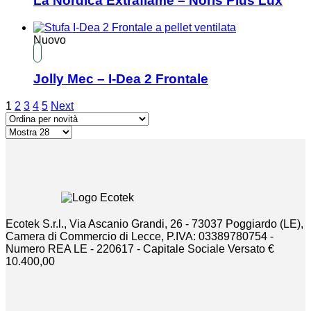
La Nordica Extraflame – Noris Plus Lux
Nuovo
Jolly Mec – I-Dea 2 Frontale
1
2
3
4
5
Next
Ecotek S.r.l., Via Ascanio Grandi, 26 - 73037 Poggiardo (LE),
Camera di Commercio di Lecce, P.IVA: 03389780754 -
Numero REA LE - 220617 - Capitale Sociale Versato €
10.400,00