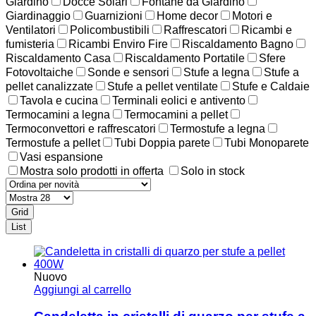
Giardino
Docce Solari
Fontane da Giardino
Giardinaggio
Guarnizioni
Home decor
Motori e
Ventilatori
Policombustibili
Raffrescatori
Ricambi e
fumisteria
Ricambi Enviro Fire
Riscaldamento Bagno
Riscaldamento Casa
Riscaldamento Portatile
Sfere
Fotovoltaiche
Sonde e sensori
Stufe a legna
Stufe a
pellet canalizzate
Stufe a pellet ventilate
Stufe e Caldaie
Tavola e cucina
Terminali eolici e antivento
Termocamini a legna
Termocamini a pellet
Termoconvettori e raffrescatori
Termostufe a legna
Termostufe a pellet
Tubi Doppia parete
Tubi Monoparete
Vasi espansione
Mostra solo prodotti in offerta
Solo in stock
Grid
List
Nuovo
Aggiungi al carrello