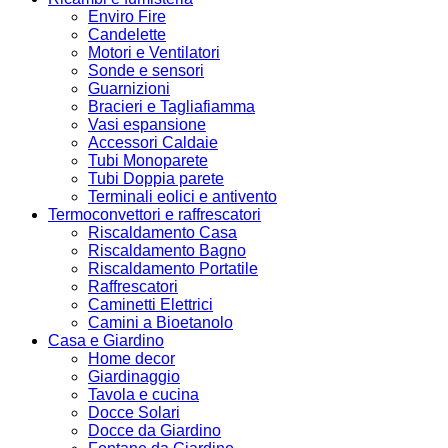
Enviro Fire
Candelette
Motori e Ventilatori
Sonde e sensori
Guarnizioni
Bracieri e Tagliafiamma
Vasi espansione
Accessori Caldaie
Tubi Monoparete
Tubi Doppia parete
Terminali eolici e antivento
Termoconvettori e raffrescatori
Riscaldamento Casa
Riscaldamento Bagno
Riscaldamento Portatile
Raffrescatori
Caminetti Elettrici
Camini a Bioetanolo
Casa e Giardino
Home decor
Giardinaggio
Tavola e cucina
Docce Solari
Docce da Giardino