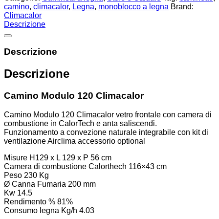
camino
,
climacalor
,
Legna
,
monoblocco a legna
Brand:
Climacalor
Descrizione
Descrizione
Descrizione
Camino Modulo 120 Climacalor
Camino Modulo 120 Climacalor vetro frontale con camera di
combustione in CalorTech e anta saliscendi.
Funzionamento a convezione naturale integrabile con kit di
ventilazione Airclima accessorio optional
Misure H129 x L 129 x P 56 cm
Camera di combustione Calorthech 116×43 cm
Peso 230 Kg
Ø Canna Fumaria 200 mm
Kw 14.5
Rendimento % 81%
Consumo legna Kg/h 4.03