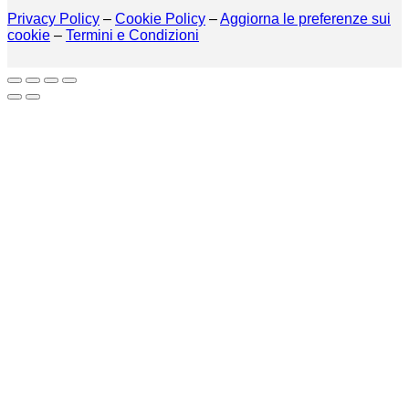
Privacy Policy
–
Cookie Policy
–
Aggiorna le preferenze sui
cookie
–
Termini e Condizioni