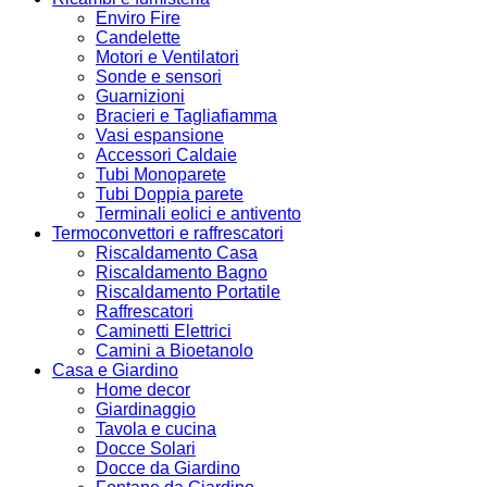
Enviro Fire
Candelette
Motori e Ventilatori
Sonde e sensori
Guarnizioni
Bracieri e Tagliafiamma
Vasi espansione
Accessori Caldaie
Tubi Monoparete
Tubi Doppia parete
Terminali eolici e antivento
Termoconvettori e raffrescatori
Riscaldamento Casa
Riscaldamento Bagno
Riscaldamento Portatile
Raffrescatori
Caminetti Elettrici
Camini a Bioetanolo
Casa e Giardino
Home decor
Giardinaggio
Tavola e cucina
Docce Solari
Docce da Giardino