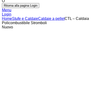
O
Ritorna alla pagina Login
Menu
Login
Home
Stufe e Caldaie
Caldaie a pellet
CTL – Caldaia
Policombustibile Stromboli
Nuovo