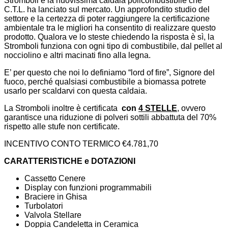
Stromboli è la nuovissima caldaia policombustibile che
C.T.L. ha lanciato sul mercato. Un approfondito studio del
settore e la certezza di poter raggiungere la certificazione
ambientale tra le migliori ha consentito di realizzare questo
prodotto. Qualora ve lo steste chiedendo la risposta è sì, la
Stromboli funziona con ogni tipo di combustibile, dal pellet al
nocciolino e altri macinati fino alla legna.
E’ per questo che noi lo definiamo “lord of fire”, Signore del
fuoco, perché qualsiasi combustibile a biomassa potrete
usarlo per scaldarvi con questa caldaia.
La Stromboli inoltre è certificata
con
4 STELLE
, ovvero
garantisce una riduzione di polveri sottili abbattuta del 70%
rispetto alle stufe non certificate.
INCENTIVO CONTO TERMICO €4.781,70
CARATTERISTICHE e DOTAZIONI
Cassetto Cenere
Display con funzioni programmabili
Braciere in Ghisa
Turbolatori
Valvola Stellare
Doppia Candeletta in Ceramica