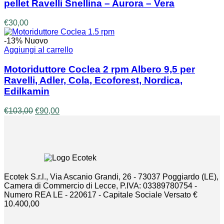
pellet Ravelli Snellina – Aurora – Vera
€
30,00
-13%
Nuovo
Aggiungi al carrello
Motoriduttore Coclea 2 rpm Albero 9,5 per
Ravelli, Adler, Cola, Ecoforest, Nordica,
Edilkamin
Il
Il
€
103,00
€
90,00
prezzo
prezzo
originale
attuale
era:
è:
€103,00.
€90,00.
Ecotek S.r.l., Via Ascanio Grandi, 26 - 73037 Poggiardo (LE),
Camera di Commercio di Lecce, P.IVA: 03389780754 -
Numero REA LE - 220617 - Capitale Sociale Versato €
10.400,00