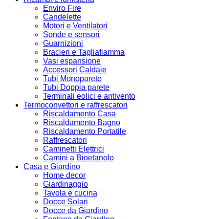
Enviro Fire
Candelette
Motori e Ventilatori
Sonde e sensori
Guarnizioni
Bracieri e Tagliafiamma
Vasi espansione
Accessori Caldaie
Tubi Monoparete
Tubi Doppia parete
Terminali eolici e antivento
Termoconvettori e raffrescatori
Riscaldamento Casa
Riscaldamento Bagno
Riscaldamento Portatile
Raffrescatori
Caminetti Elettrici
Camini a Bioetanolo
Casa e Giardino
Home decor
Giardinaggio
Tavola e cucina
Docce Solari
Docce da Giardino