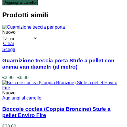
Aggiungi al carrello
Prodotti simili
Nuovo
Clear
Questo
Scegli
prodotto
ha
Guarnizione treccia porta Stufe a pellet con
più
anima vari diametri (al metro)
varianti.
Le
Fascia
€
2,90
-
€
6,30
opzioni
di
possono
prezzo:
essere
da
Nuovo
scelte
€2,90
Aggiungi al carrello
nella
a
pagina
€6,30
Boccole coclea (Coppia Bronzine) Stufe a
del
pellet Enviro Fire
prodotto
€
28,00