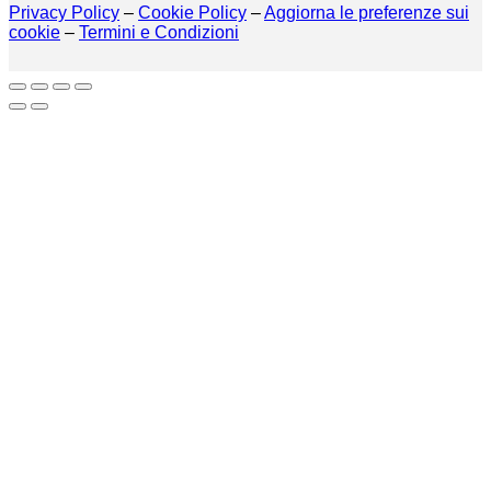
Privacy Policy
–
Cookie Policy
–
Aggiorna le preferenze sui
cookie
–
Termini e Condizioni