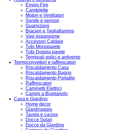
Enviro Fire
Candelette
Motori e Ventilatori
Sonde e sensori
Guarnizioni
Bracieri e Tagliafiamma
Vasi espansione
Accessori Caldaie
Tubi Monoparete
Tubi Doppia parete
Terminali eolici e antivento
Termoconvettori e raffrescatori
Riscaldamento Casa
Riscaldamento Bagno
Riscaldamento Portatile
Raffrescatori
Caminetti Elettrici
Camini a Bioetanolo
Casa e Giardino
Home decor
Giardinaggio
Tavola e cucina
Docce Solari
Docce da Giardino