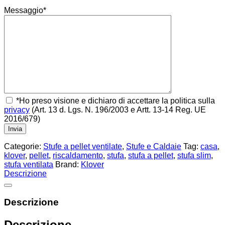
Messaggio*
*Ho preso visione e dichiaro di accettare la politica sulla
privacy
(Art. 13 d. Lgs. N. 196/2003 e Artt. 13-14 Reg. UE
2016/679)
Categorie:
Stufe a pellet ventilate
,
Stufe e Caldaie
Tag:
casa
,
klover
,
pellet
,
riscaldamento
,
stufa
,
stufa a pellet
,
stufa slim
,
stufa ventilata
Brand:
Klover
Descrizione
Descrizione
Descrizione