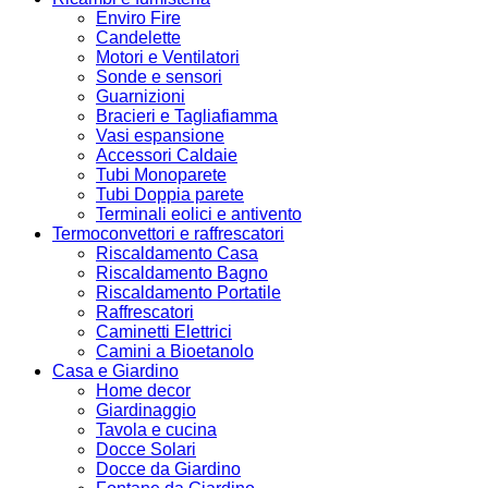
Enviro Fire
Candelette
Motori e Ventilatori
Sonde e sensori
Guarnizioni
Bracieri e Tagliafiamma
Vasi espansione
Accessori Caldaie
Tubi Monoparete
Tubi Doppia parete
Terminali eolici e antivento
Termoconvettori e raffrescatori
Riscaldamento Casa
Riscaldamento Bagno
Riscaldamento Portatile
Raffrescatori
Caminetti Elettrici
Camini a Bioetanolo
Casa e Giardino
Home decor
Giardinaggio
Tavola e cucina
Docce Solari
Docce da Giardino