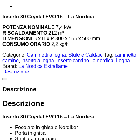
Inserto 80 Crystal EVO.16 – La Nordica
POTENZA NOMINALE
7,4 kW
RISCALDAMENTO
212 m³
DIMENSIONI
B x H x P 800 x 555 x 500 mm
CONSUMO ORARIO
2,2 kg/h
Categorie:
Caminetti a legna
,
Stufe e Caldaie
Tag:
caminetto
,
camino
,
inserto a legna
,
inserto camino
,
la nordica
,
Legna
Brand:
La Nordica Extraflame
Descrizione
Descrizione
Descrizione
Inserto 80 Crystal EVO.16 – La Nordica
Focolare in ghisa e Nordiker
Porta in ghisa
Struttura in acciaio