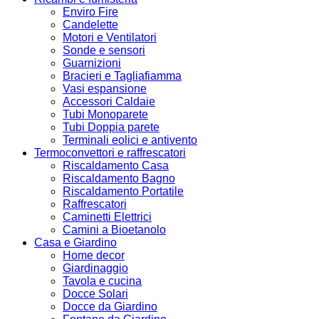
Enviro Fire
Candelette
Motori e Ventilatori
Sonde e sensori
Guarnizioni
Bracieri e Tagliafiamma
Vasi espansione
Accessori Caldaie
Tubi Monoparete
Tubi Doppia parete
Terminali eolici e antivento
Termoconvettori e raffrescatori
Riscaldamento Casa
Riscaldamento Bagno
Riscaldamento Portatile
Raffrescatori
Caminetti Elettrici
Camini a Bioetanolo
Casa e Giardino
Home decor
Giardinaggio
Tavola e cucina
Docce Solari
Docce da Giardino