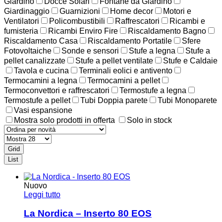
Giardino
Docce Solari
Fontane da Giardino
Giardinaggio
Guarnizioni
Home decor
Motori e
Ventilatori
Policombustibili
Raffrescatori
Ricambi e
fumisteria
Ricambi Enviro Fire
Riscaldamento Bagno
Riscaldamento Casa
Riscaldamento Portatile
Sfere
Fotovoltaiche
Sonde e sensori
Stufe a legna
Stufe a
pellet canalizzate
Stufe a pellet ventilate
Stufe e Caldaie
Tavola e cucina
Terminali eolici e antivento
Termocamini a legna
Termocamini a pellet
Termoconvettori e raffrescatori
Termostufe a legna
Termostufe a pellet
Tubi Doppia parete
Tubi Monoparete
Vasi espansione
Mostra solo prodotti in offerta
Solo in stock
Grid
List
Nuovo
Leggi tutto
La Nordica – Inserto 80 EOS