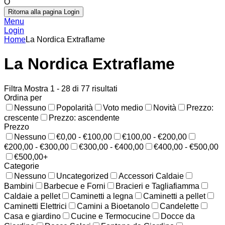
O
Ritorna alla pagina Login
Menu
Login
Home
La Nordica Extraflame
La Nordica Extraflame
Filtra
Mostra 1 - 28 di 77 risultati
Ordina per
Nessuno
Popolarità
Voto medio
Novità
Prezzo:
crescente
Prezzo: ascendente
Prezzo
Nessuno
€0,00 - €100,00
€100,00 - €200,00
€200,00 - €300,00
€300,00 - €400,00
€400,00 - €500,00
€500,00+
Categorie
Nessuno
Uncategorized
Accessori Caldaie
Bambini
Barbecue e Forni
Bracieri e Tagliafiamma
Caldaie a pellet
Caminetti a legna
Caminetti a pellet
Caminetti Elettrici
Camini a Bioetanolo
Candelette
Casa e giardino
Cucine e Termocucine
Docce da