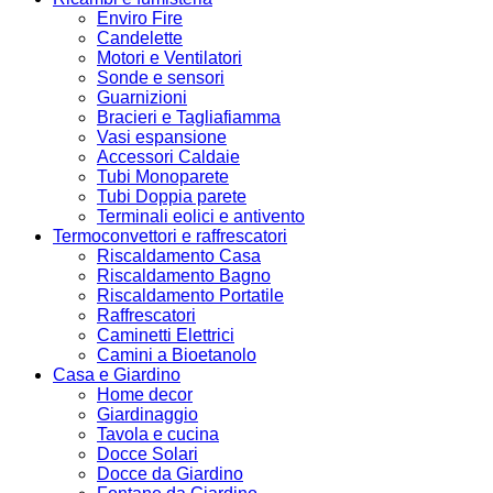
Enviro Fire
Candelette
Motori e Ventilatori
Sonde e sensori
Guarnizioni
Bracieri e Tagliafiamma
Vasi espansione
Accessori Caldaie
Tubi Monoparete
Tubi Doppia parete
Terminali eolici e antivento
Termoconvettori e raffrescatori
Riscaldamento Casa
Riscaldamento Bagno
Riscaldamento Portatile
Raffrescatori
Caminetti Elettrici
Camini a Bioetanolo
Casa e Giardino
Home decor
Giardinaggio
Tavola e cucina
Docce Solari
Docce da Giardino